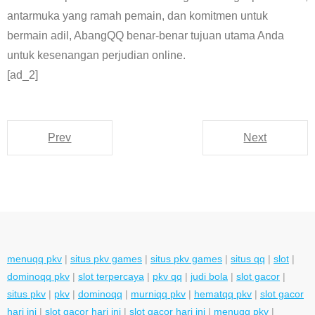
antarmuka yang ramah pemain, dan komitmen untuk
bermain adil, AbangQQ benar-benar tujuan utama Anda
untuk kesenangan perjudian online.
[ad_2]
Prev
Next
menuqq pkv
|
situs pkv games
|
situs pkv games
|
situs qq
|
slot
|
dominoqq pkv
|
slot terpercaya
|
pkv qq
|
judi bola
|
slot gacor
|
situs pkv
|
pkv
|
dominoqq
|
murniqq pkv
|
hematqq pkv
|
slot gacor
hari ini
|
slot gacor hari ini
|
slot gacor hari ini
|
menuqq pkv
|