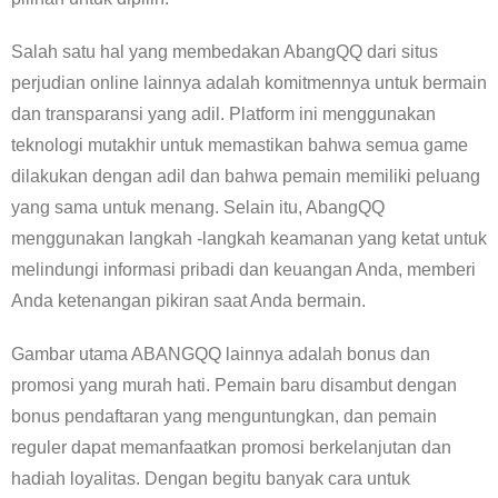
Salah satu hal yang membedakan AbangQQ dari situs
perjudian online lainnya adalah komitmennya untuk bermain
dan transparansi yang adil. Platform ini menggunakan
teknologi mutakhir untuk memastikan bahwa semua game
dilakukan dengan adil dan bahwa pemain memiliki peluang
yang sama untuk menang. Selain itu, AbangQQ
menggunakan langkah -langkah keamanan yang ketat untuk
melindungi informasi pribadi dan keuangan Anda, memberi
Anda ketenangan pikiran saat Anda bermain.
Gambar utama ABANGQQ lainnya adalah bonus dan
promosi yang murah hati. Pemain baru disambut dengan
bonus pendaftaran yang menguntungkan, dan pemain
reguler dapat memanfaatkan promosi berkelanjutan dan
hadiah loyalitas. Dengan begitu banyak cara untuk