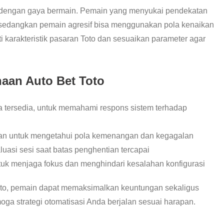
kan dengan gaya bermain. Pemain yang menyukai pendekatan
, sedangkan pemain agresif bisa menggunakan pola kenaikan
i karakteristik pasaran Toto dan sesuaikan parameter agar
aan Auto Bet Toto
ka tersedia, untuk memahami respons sistem terhadap
ruhan untuk mengetahui pola kemenangan dan kegagalan
luasi sesi saat batas penghentian tercapai
ntuk menjaga fokus dan menghindari kesalahan konfigurasi
oto, pemain dapat memaksimalkan keuntungan sekaligus
a strategi otomatisasi Anda berjalan sesuai harapan.