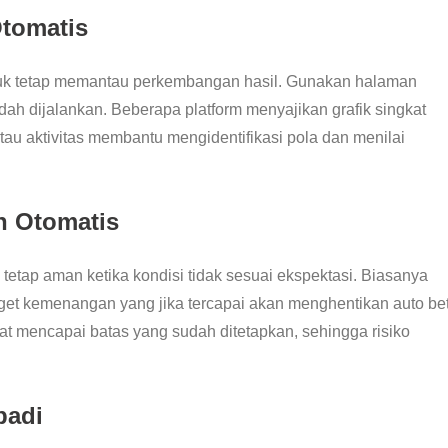
Otomatis
ntuk tetap memantau perkembangan hasil. Gunakan halaman
ah dijalankan. Beberapa platform menyajikan grafik singkat
u aktivitas membantu mengidentifikasi pola dan menilai
n Otomatis
tetap aman ketika kondisi tidak sesuai ekspektasi. Biasanya
rget kemenangan yang jika tercapai akan menghentikan auto bet
saat mencapai batas yang sudah ditetapkan, sehingga risiko
badi