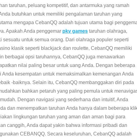
han taruhan, peluang kompetitif, dan antarmuka yang ramah
da butuhkan untuk memiliki pengalaman taruhan yang
 utama mengapa CebanQQ adalah tujuan utama bagi penggema
nnya. Apakah Anda penggemar
pkv games
taruhan olahraga,
 sesuatu untuk semua orang. Dari olahraga populer seperti
ino klasik seperti blackjack dan roulette, CebanQQ memiliki
Selain berbagai opsi taruhannya, CebanQQ juga menawarkan
patkan nilai paling besar untuk uang Anda. Dengan beberapa
beri Anda kesempatan untuk memaksimalkan kemenangan Anda
aik -baiknya. Selain itu, CebanQQ membanggakan diri pada
udahkan bahkan petaruh yang paling pemula untuk menaviga
udah. Dengan navigasi yang sederhana dan intuitif, Anda
da dan menempatkan taruhan Anda hanya dalam beberapa klik
iakan lingkungan taruhan yang aman dan aman bagi para
 canggih, Anda dapat yakin bahwa informasi pribadi dan
enggunakan CEBANQQ. Secara keseluruhan, CebanQQ adalah