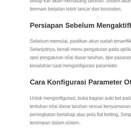
setiap kali akan memasang taruhan. Sistem akan
bermain berjalan lebih lancar dan konsisten.
Persiapan Sebelum Mengaktif
Sebelum memulai, pastikan akun sudah terverifi
Selanjutnya, kenali menu pengaturan pada aplik
opsi pengaturan nilai dasar taruhan, tipe pasar
kesalahan saat mengonfigurasi parameter.
Cara Konfigurasi Parameter O
Untuk mengonfigurasi, buka bagian auto bet pada
tentukan nilai dasar taruhan sesuai kenyamanan. S
peningkatan bertahap atau pola flat betting. S
tersimpan dalam sistem.