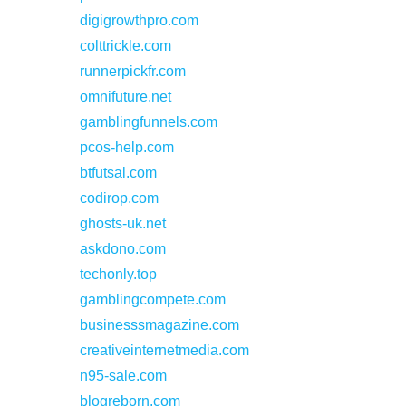
digigrowthpro.com
colttrickle.com
runnerpickfr.com
omnifuture.net
gamblingfunnels.com
pcos-help.com
btfutsal.com
codirop.com
ghosts-uk.net
askdono.com
techonly.top
gamblingcompete.com
businesssmagazine.com
creativeinternetmedia.com
n95-sale.com
blogreborn.com