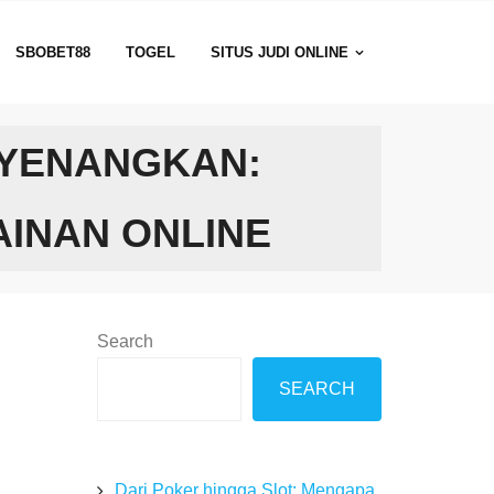
SBOBET88
TOGEL
SITUS JUDI ONLINE
NYENANGKAN:
INAN ONLINE
Search
SEARCH
Dari Poker hingga Slot: Mengapa