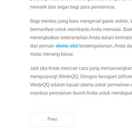
menarik dan segar bagi para pemainnya.
Bagi mereka yang baru mengenal game online
bermanfaat untuk membantu Anda memulai. Baik 
meningkatkan keterampilan Anda dalam bermain
dari pemain
demo slot
berpengalaman, Anda dap
mulai menang besar.
Jadi jika Anda mencari cara yang menyenangka
mengunjungi WedeQQ. Dengan beragam pilihan p
WedeQQ adalah tujuan utama untuk permainan o
mainkan permainan favorit Anda untuk mendapa
Prev