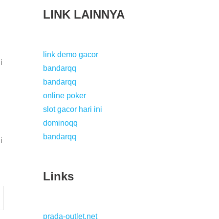
LINK LAINNYA
link demo gacor
i
bandarqq
bandarqq
online poker
slot gacor hari ini
dominoqq
bandarqq
i
Links
prada-outlet.net