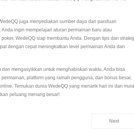
, WedeQQ juga menyediakan sumber daya dan panduan
Anda ingin mempelajari aturan permainan baru atau
 poker, WedeQQ siap membantu Anda. Dengan tips dan strateg
at dengan cepat meningkatkan level permainan Anda dan
n dan mengasyikkan untuk menghabiskan waktu, Anda bisa
ermainan, platform yang ramah pengguna, dan bonus besar,
nline. Temukan dunia WedeQQ yang menarik hari ini dan mula
tkan peluang menang besar!
Next