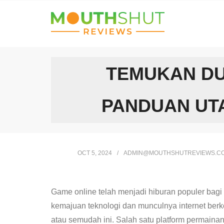
Skip
to
content
TEMUKAN DU
PANDUAN UT
OCT 5, 2024
ADMIN@MOUTHSHUTREVIEWS.C
Game online telah menjadi hiburan populer bagi 
kemajuan teknologi dan munculnya internet berk
atau semudah ini. Salah satu platform permain