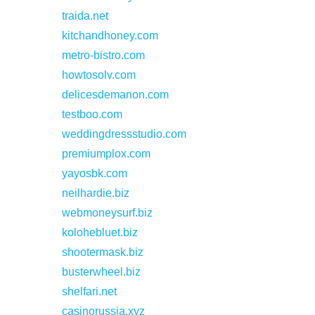
traida.net
kitchandhoney.com
metro-bistro.com
howtosolv.com
delicesdemanon.com
testboo.com
weddingdressstudio.com
premiumplox.com
yayosbk.com
neilhardie.biz
webmoneysurf.biz
kolohebluet.biz
shootermask.biz
busterwheel.biz
shelfari.net
casinorussia.xyz