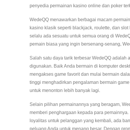
penyedia permainan kasino online dan poker te
WedeQQ menawarkan berbagai macam permainan 
kasino klasik seperti blackjack, roulette, dan s
selalu ada sesuatu untuk semua orang di Wede
pemain biasa yang ingin bersenang-senang, We
Salah satu daya tarik terbesar WedeQQ adalah
digunakan. Baik Anda bermain di komputer deskt
mengakses game favorit dan mulai bermain dalam
tinggi menghadirkan pengalaman bermain game 
untuk menonton lebih banyak lagi.
Selain pilihan permainannya yang beragam, W
memberi penghargaan kepada para pemainnya. D
loyalitas untuk pelanggan yang kembali, ada b
peluang Anda untuk menang besar. Dengan prom