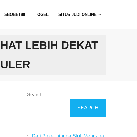
SBOBET88
TOGEL
SITUS JUDI ONLINE
HAT LEBIH DEKAT
PULER
Search
SEARCH
Dari Poker hingga Slot: Mengapa