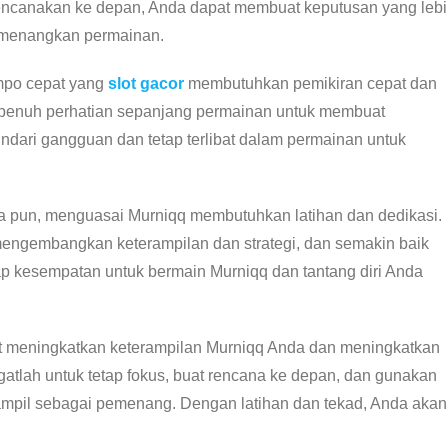
rencanakan ke depan, Anda dapat membuat keputusan yang leb
emenangkan permainan.
empo cepat yang
slot gacor
membutuhkan pemikiran cepat dan
an penuh perhatian sepanjang permainan untuk membuat
ndari gangguan dan tetap terlibat dalam permainan untuk
 apa pun, menguasai Murniqq membutuhkan latihan dan dedikasi.
ngembangkan keterampilan dan strategi, dan semakin baik
p kesempatan untuk bermain Murniqq dan tantang diri Anda
pat meningkatkan keterampilan Murniqq Anda dan meningkatkan
atlah untuk tetap fokus, buat rencana ke depan, dan gunakan
ampil sebagai pemenang. Dengan latihan dan tekad, Anda akan