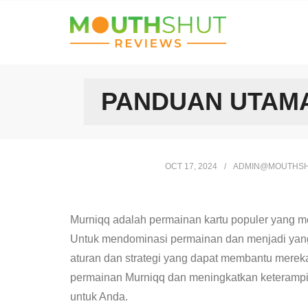
Skip
to
content
PANDUAN UTAMA
OCT 17, 2024
ADMIN@MOUTHSH
Murniqq adalah permainan kartu populer yang m
Untuk mendominasi permainan dan menjadi yang
aturan dan strategi yang dapat membantu merek
permainan Murniqq dan meningkatkan keterampil
untuk Anda.