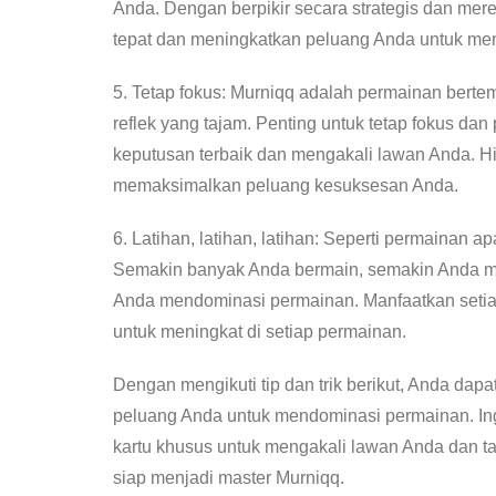
Anda. Dengan berpikir secara strategis dan me
tepat dan meningkatkan peluang Anda untuk m
5. Tetap fokus: Murniqq adalah permainan bert
reflek yang tajam. Penting untuk tetap fokus d
keputusan terbaik dan mengakali lawan Anda. Hi
memaksimalkan peluang kesuksesan Anda.
6. Latihan, latihan, latihan: Seperti permainan
Semakin banyak Anda bermain, semakin Anda me
Anda mendominasi permainan. Manfaatkan setia
untuk meningkat di setiap permainan.
Dengan mengikuti tip dan trik berikut, Anda da
peluang Anda untuk mendominasi permainan. Ing
kartu khusus untuk mengakali lawan Anda dan t
siap menjadi master Murniqq.