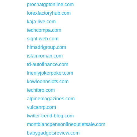
prochatgptonline.com
forexfactoryhub.com
kaja-live.com
techcompa.com
sight-web.com
himadrigroup.com
islamroman.com
td-autofinance.com
frienlyjokerpoker.com
kowloonnslots.com
techibro.com
alpinemagazines.com
vulcanrp.com
twitter-trend-blog.com
montblancpensonlineoutletsale.com
babygadgetsreview.com