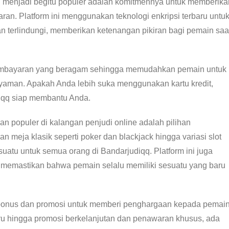
 menjadi begitu populer adalah komitmennya untuk memberika
an. Platform ini menggunakan teknologi enkripsi terbaru untu
terlindungi, memberikan ketenangan pikiran bagi pemain saa
 pembayaran yang beragam sehingga memudahkan pemain untuk
yaman. Apakah Anda lebih suka menggunakan kartu kredit,
udiqq siap membantu Anda.
n populer di kalangan penjudi online adalah pilihan
meja klasik seperti poker dan blackjack hingga variasi slot
uatu untuk semua orang di Bandarjudiqq. Platform ini juga
, memastikan bahwa pemain selalu memiliki sesuatu yang baru
 bonus dan promosi untuk memberi penghargaan kepada pemai
ru hingga promosi berkelanjutan dan penawaran khusus, ada