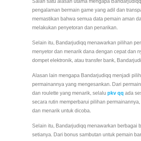
Salah satu alasan utama mengapa Bandarjudiqq
pengalaman bermain game yang adil dan transpar
memastikan bahwa semua data pemain aman dan 
melakukan penyetoran dan penarikan.
Selain itu, Bandarjudiqq menawarkan pilihan
menyetor dan menarik dana dengan cepat dan n
dompet elektronik, atau transfer bank, Bandarj
Alasan lain mengapa Bandarjudiqq menjadi piliha
permainannya yang mengesankan. Dari permainan 
dan roulette yang menarik, selalu
pkv qq
ada ses
secara rutin memperbarui pilihan permainannya
dan menarik untuk dicoba.
Selain itu, Bandarjudiqq menawarkan berbagai
setianya. Dari bonus sambutan untuk pemain ba