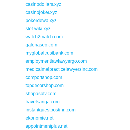
casinodollars.xyz
casinojoker.xyz
pokerdewa.xyz
slot-wiki.xyz
watch2match.com
galenaseo.com
myglobaltrustbank.com
employmentlawlawyergo.com
medicalmalpracticelawyersinc.com
comportshop.com
topdecorshop.com
shopasotv.com
travelsanga.com
instantguestposting.com
ekonomie.net
appointmentplus.net