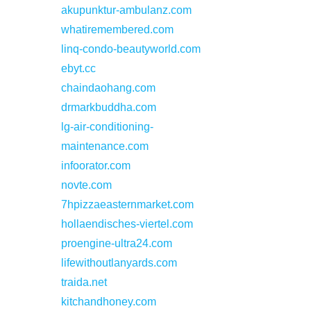
akupunktur-ambulanz.com
whatiremembered.com
linq-condo-beautyworld.com
ebyt.cc
chaindaohang.com
drmarkbuddha.com
lg-air-conditioning-
maintenance.com
infoorator.com
novte.com
7hpizzaeasternmarket.com
hollaendisches-viertel.com
proengine-ultra24.com
lifewithoutlanyards.com
traida.net
kitchandhoney.com