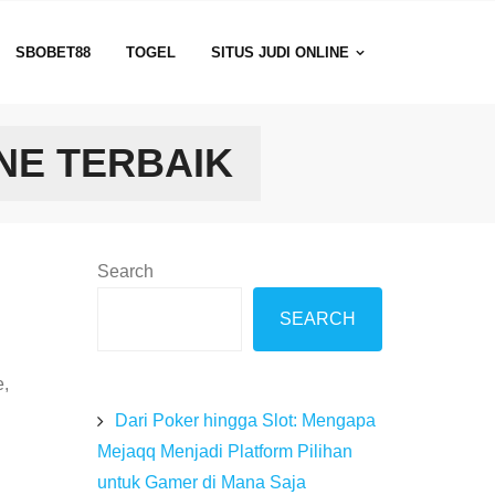
SBOBET88
TOGEL
SITUS JUDI ONLINE
NE TERBAIK
Search
SEARCH
e,
Dari Poker hingga Slot: Mengapa
Mejaqq Menjadi Platform Pilihan
untuk Gamer di Mana Saja