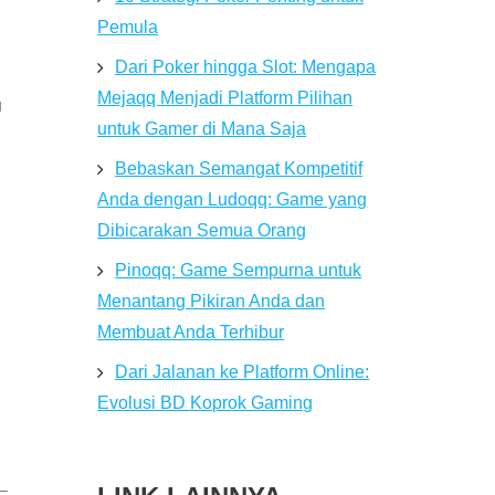
Pemula
Dari Poker hingga Slot: Mengapa
Mejaqq Menjadi Platform Pilihan
u
untuk Gamer di Mana Saja
Bebaskan Semangat Kompetitif
Anda dengan Ludoqq: Game yang
Dibicarakan Semua Orang
Pinoqq: Game Sempurna untuk
Menantang Pikiran Anda dan
Membuat Anda Terhibur
Dari Jalanan ke Platform Online:
Evolusi BD Koprok Gaming
–