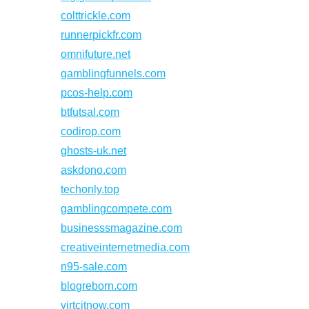
colttrickle.com
runnerpickfr.com
omnifuture.net
gamblingfunnels.com
pcos-help.com
btfutsal.com
codirop.com
ghosts-uk.net
askdono.com
techonly.top
gamblingcompete.com
businesssmagazine.com
creativeinternetmedia.com
n95-sale.com
blogreborn.com
virtcitnow.com