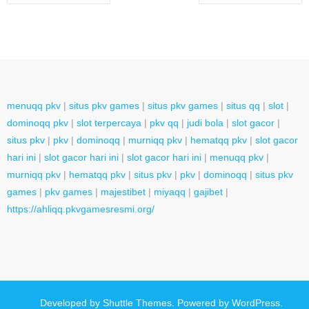
menuqq pkv
|
situs pkv games
|
situs pkv games
|
situs qq
|
slot
|
dominoqq pkv
|
slot terpercaya
|
pkv qq
|
judi bola
|
slot gacor
|
situs pkv
|
pkv
|
dominoqq
|
murniqq pkv
|
hematqq pkv
|
slot gacor
hari ini
|
slot gacor hari ini
|
slot gacor hari ini
|
menuqq pkv
|
murniqq pkv
|
hematqq pkv
|
situs pkv
|
pkv
|
dominoqq
|
situs pkv
games
|
pkv games
|
majestibet
|
miyaqq
|
gajibet
|
https://ahliqq.pkvgamesresmi.org/
Developed by
Shuttle Themes
. Powered by
WordPress
.