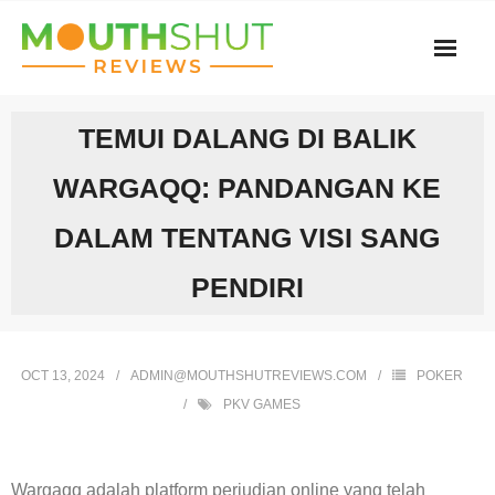
Skip
to
content
TEMUI DALANG DI BALIK
WARGAQQ: PANDANGAN KE
DALAM TENTANG VISI SANG
PENDIRI
OCT 13, 2024
ADMIN@MOUTHSHUTREVIEWS.COM
POKER
PKV GAMES
Wargaqq adalah platform perjudian online yang telah