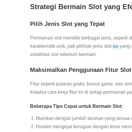
Strategi Bermain Slot yang Efe
Pilih Jenis Slot yang Tepat
Permainan slot memiliki berbagai jenis, seperti sl
karakteristik unik, jadi pilihlah jenis slot
qq
yang 
volatilitas slot sebelum bermain.
Maksimalkan Penggunaan Fitur Slot
Fitur seperti putaran gratis, bonus game, dan 
Ketahui cara kerja fitur ini di setiap permainan y
Beberapa Tips Cepat untuk Bermain Slot:
Mainkan dengan jumlah taruhan yang sesuai
Hindari mengejar kerugian dengan terus meni