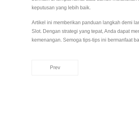
keputusan yang lebih baik.
Artikel ini memberikan panduan langkah demi 
Slot. Dengan strategi yang tepat, Anda dapat
kemenangan. Semoga tips-tips ini bermanfaat ba
Prev