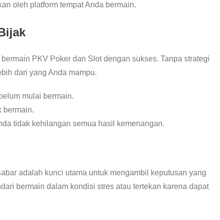
an oleh platform tempat Anda bermain.
Bijak
bermain PKV Poker dan Slot dengan sukses. Tanpa strategi
lebih dari yang Anda mampu.
belum mulai bermain.
 bermain.
nda tidak kehilangan semua hasil kemenangan.
abar adalah kunci utama untuk mengambil keputusan yang
ari bermain dalam kondisi stres atau tertekan karena dapat