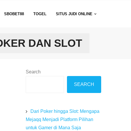
SBOBET88
TOGEL
SITUS JUDI ONLINE
OKER DAN SLOT
Search
SEARCH
Dari Poker hingga Slot: Mengapa
Mejaqq Menjadi Platform Pilihan
untuk Gamer di Mana Saja