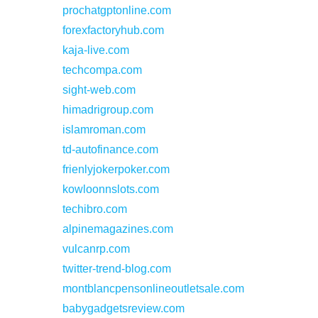
prochatgptonline.com
forexfactoryhub.com
kaja-live.com
techcompa.com
sight-web.com
himadrigroup.com
islamroman.com
td-autofinance.com
frienlyjokerpoker.com
kowloonnslots.com
techibro.com
alpinemagazines.com
vulcanrp.com
twitter-trend-blog.com
montblancpensonlineoutletsale.com
babygadgetsreview.com