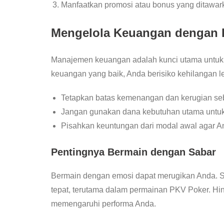
Manfaatkan promosi atau bonus yang ditawark
Mengelola Keuangan dengan 
Manajemen keuangan adalah kunci utama untuk 
keuangan yang baik, Anda berisiko kehilangan 
Tetapkan batas kemenangan dan kerugian se
Jangan gunakan dana kebutuhan utama untuk
Pisahkan keuntungan dari modal awal agar A
Pentingnya Bermain dengan Sabar
Bermain dengan emosi dapat merugikan Anda. S
tepat, terutama dalam permainan PKV Poker. Hind
memengaruhi performa Anda.