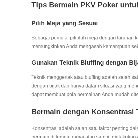
Tips Bermain PKV Poker untu
Pilih Meja yang Sesuai
Sebagai pemula, pilihlah meja dengan taruhan ke
memungkinkan Anda mengasah kemampuan sebelu
Gunakan Teknik Bluffing dengan Bij
Teknik menggertak atau bluffing adalah salah sat
dengan bijak dan hanya dalam situasi yang meng
dapat membuat pola permainan Anda mudah dite
Bermain dengan Konsentrasi 
Konsentrasi adalah salah satu faktor penting d
bermain di tempat ramai atau sambil melakukan