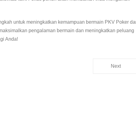
langkah untuk meningkatkan kemampuan bermain PKV Poker da
 memaksimalkan pengalaman bermain dan meningkatkan peluang
gi Anda!
Next