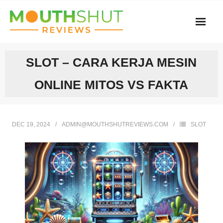
Skip
to
content
SLOT – CARA KERJA MESIN
ONLINE MITOS VS FAKTA
DEC 19, 2024
ADMIN@MOUTHSHUTREVIEWS.COM
SLOT