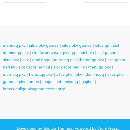
menuqq pkv
|
situs pkv games
|
situs pkv games
|
situs qq
|
slot
|
dominoqq pkv
|
slot terpercaya
|
pkv qq
|
judi bola
|
slot gacor
|
situs pkv
|
pkv
|
dominoqq
|
murniqq pkv
|
hematqq pkv
|
slot gacor
hari ini
|
slot gacor hari ini
|
slot gacor hari ini
|
menuqq pkv
|
murniqq pkv
|
hematqq pkv
|
situs pkv
|
pkv
|
dominoqq
|
situs pkv
games
|
pkv games
|
majestibet
|
miyaqq
|
gajibet
|
https://ahliqq.pkvgamesresmi.org/
Developed by
Shuttle Themes
. Powered by
WordPress
.