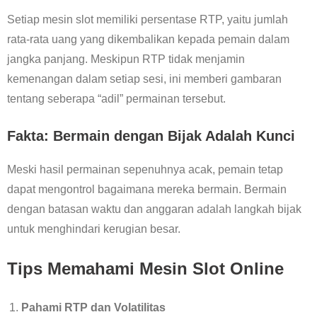
Setiap mesin slot memiliki persentase RTP, yaitu jumlah
rata-rata uang yang dikembalikan kepada pemain dalam
jangka panjang. Meskipun RTP tidak menjamin
kemenangan dalam setiap sesi, ini memberi gambaran
tentang seberapa “adil” permainan tersebut.
Fakta: Bermain dengan Bijak Adalah Kunci
Meski hasil permainan sepenuhnya acak, pemain tetap
dapat mengontrol bagaimana mereka bermain. Bermain
dengan batasan waktu dan anggaran adalah langkah bijak
untuk menghindari kerugian besar.
Tips Memahami Mesin Slot Online
Pahami RTP dan Volatilitas