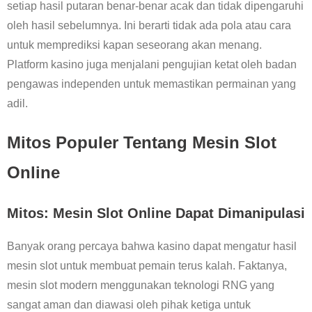
setiap hasil putaran benar-benar acak dan tidak dipengaruhi
oleh hasil sebelumnya. Ini berarti tidak ada pola atau cara
untuk memprediksi kapan seseorang akan menang.
Platform kasino juga menjalani pengujian ketat oleh badan
pengawas independen untuk memastikan permainan yang
adil.
Mitos Populer Tentang Mesin Slot
Online
Mitos: Mesin Slot Online Dapat Dimanipulasi
Banyak orang percaya bahwa kasino dapat mengatur hasil
mesin slot untuk membuat pemain terus kalah. Faktanya,
mesin slot modern menggunakan teknologi RNG yang
sangat aman dan diawasi oleh pihak ketiga untuk