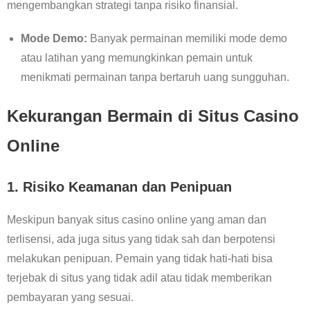
mengembangkan strategi tanpa risiko finansial.
Mode Demo:
Banyak permainan memiliki mode demo
atau latihan yang memungkinkan pemain untuk
menikmati permainan tanpa bertaruh uang sungguhan.
Kekurangan Bermain di Situs Casino
Online
1. Risiko Keamanan dan Penipuan
Meskipun banyak situs casino online yang aman dan
terlisensi, ada juga situs yang tidak sah dan berpotensi
melakukan penipuan. Pemain yang tidak hati-hati bisa
terjebak di situs yang tidak adil atau tidak memberikan
pembayaran yang sesuai.