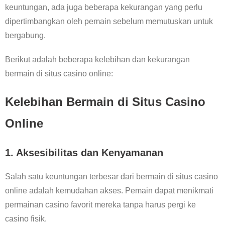
keuntungan, ada juga beberapa kekurangan yang perlu
dipertimbangkan oleh pemain sebelum memutuskan untuk
bergabung.
Berikut adalah beberapa kelebihan dan kekurangan
bermain di situs casino online:
Kelebihan Bermain di Situs Casino
Online
1. Aksesibilitas dan Kenyamanan
Salah satu keuntungan terbesar dari bermain di situs casino
online adalah kemudahan akses. Pemain dapat menikmati
permainan casino favorit mereka tanpa harus pergi ke
casino fisik.