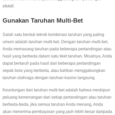
efektif.
Gunakan Taruhan Multi-Bet
Salah satu bentuk teknik kombinasi taruhan yang paling
umum adalah taruhan multi-bet. Dengan taruhan multi-bet,
Anda memasang taruhan pada beberapa pertandingan atau
hasil yang berbeda dalam satu tiket taruhan. Misalnya, Anda
dapat bertaruh pada hasil dari beberapa pertandingan
sepak bola yang berbeda, atau bahkan menggabungkan
taruhan olahraga dengan taruhan kasino langsung.
Keuntungan dari taruhan multi-bet adalah bahwa meskipun
peluang kemenangan dari setiap pertandingan atau taruhan
berbeda-beda, jika semua taruhan Anda menang, Anda
akan menerima pembayaran yang jauh lebih besar daripada