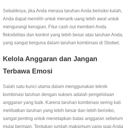
Sebaliknya, jika Anda merasa taruhan Anda berisiko kalah,
Anda dapat memilih untuk menarik uang lebih awal untuk
mengurangi kerugian. Fitur cash out memberi Anda
fleksibilitas dan kontrol yang lebih besar atas taruhan Anda,
yang sangat berguna dalam taruhan kombinasi di Sbobet.
Kelola Anggaran dan Jangan
Terbawa Emosi
Salah satu kunci utama dalam menggunakan teknik
kombinasi taruhan dengan sukses adalah pengelolaan
anggaran yang baik. Karena taruhan kombinasi sering kali
melibatkan taruhan yang lebih besar dan lebih berisiko,
sangat penting untuk menetapkan batas anggaran sebelum
mulai bermain. Tentukan jumlah maksimum yang siap Anda