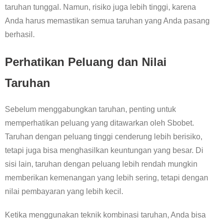
taruhan tunggal. Namun, risiko juga lebih tinggi, karena
Anda harus memastikan semua taruhan yang Anda pasang
berhasil.
Perhatikan Peluang dan Nilai
Taruhan
Sebelum menggabungkan taruhan, penting untuk
memperhatikan peluang yang ditawarkan oleh Sbobet.
Taruhan dengan peluang tinggi cenderung lebih berisiko,
tetapi juga bisa menghasilkan keuntungan yang besar. Di
sisi lain, taruhan dengan peluang lebih rendah mungkin
memberikan kemenangan yang lebih sering, tetapi dengan
nilai pembayaran yang lebih kecil.
Ketika menggunakan teknik kombinasi taruhan, Anda bisa