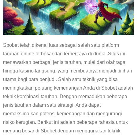
Sbobet telah dikenal luas sebagai salah satu platform
taruhan online terbesar dan terpercaya di dunia. Situs ini
menawarkan berbagai jenis taruhan, mulai dari olahraga
hingga kasino langsung, yang membuatnya menjadi pilihan
utama bagi para penjudi. Salah satu teknik yang bisa
meningkatkan peluang kemenangan Anda di Sbobet adalah
teknik kombinasi taruhan. Dengan memadukan beberapa
jenis taruhan dalam satu strategi, Anda dapat
memaksimalkan potensi kemenangan dan mengurangi
risiko kerugian. Berikut ini adalah beberapa rahasia untuk
menang besar di Sbobet dengan menggunakan teknik