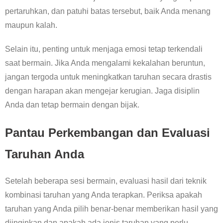
pertaruhkan, dan patuhi batas tersebut, baik Anda menang
maupun kalah.
Selain itu, penting untuk menjaga emosi tetap terkendali
saat bermain. Jika Anda mengalami kekalahan beruntun,
jangan tergoda untuk meningkatkan taruhan secara drastis
dengan harapan akan mengejar kerugian. Jaga disiplin
Anda dan tetap bermain dengan bijak.
Pantau Perkembangan dan Evaluasi
Taruhan Anda
Setelah beberapa sesi bermain, evaluasi hasil dari teknik
kombinasi taruhan yang Anda terapkan. Periksa apakah
taruhan yang Anda pilih benar-benar memberikan hasil yang
diinginkan dan apakah ada jenis taruhan yang perlu