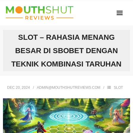
Skip
to
content
SLOT – RAHASIA MENANG
BESAR DI SBOBET DENGAN
TEKNIK KOMBINASI TARUHAN
DEC 20, 2024
ADMIN@MOUTHSHUTREVIEWS.COM
SLOT