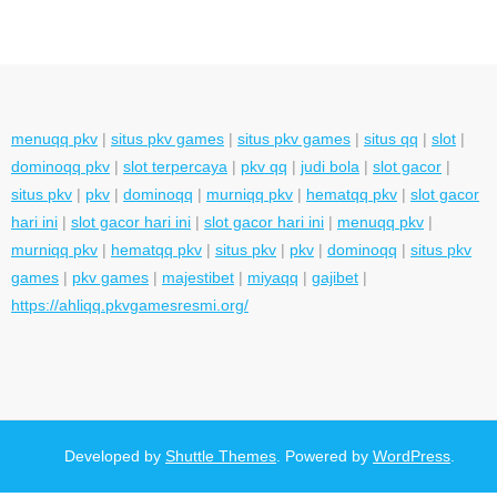
menuqq pkv
|
situs pkv games
|
situs pkv games
|
situs qq
|
slot
|
dominoqq pkv
|
slot terpercaya
|
pkv qq
|
judi bola
|
slot gacor
|
situs pkv
|
pkv
|
dominoqq
|
murniqq pkv
|
hematqq pkv
|
slot gacor
hari ini
|
slot gacor hari ini
|
slot gacor hari ini
|
menuqq pkv
|
murniqq pkv
|
hematqq pkv
|
situs pkv
|
pkv
|
dominoqq
|
situs pkv
games
|
pkv games
|
majestibet
|
miyaqq
|
gajibet
|
https://ahliqq.pkvgamesresmi.org/
Developed by
Shuttle Themes
. Powered by
WordPress
.