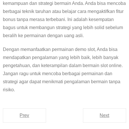
kemampuan dan strategi bermain Anda. Anda bisa mencoba
berbagai teknik taruhan atau belajar cara mengaktifkan fitur
bonus tanpa merasa terbebani. Ini adalah kesempatan
bagus untuk membangun strategi yang lebih solid sebelum
beralih ke permainan dengan uang asli.
Dengan memanfaatkan permainan demo slot, Anda bisa
mendapatkan pengalaman yang lebih baik, lebih banyak
pengetahuan, dan keterampilan dalam bermain slot online.
Jangan ragu untuk mencoba berbagai permainan dan
strategi agar dapat menikmati pengalaman bermain tanpa
risiko.
Prev
Next