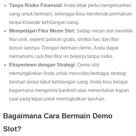
Tanpa Risiko Finansial:
Anda tidak perlu mengeluarkan
uang untuk bermain, sehingga bisa menikmati permainan
tanpa khawatir kehilangan uang.
Mempelajari Fitur Mesin Slot:
Setiap mesin slot memiliki
fitur unik, seperti putaran gratis, simbol liar, dan fitur
bonus lainnya. Dengan bermain demo, Anda dapat
memahami cara fitur-fitur ini bekerja tanpa risiko.
Eksperimen dengan Strategi:
Demo slot
memungkinkan Anda untuk mencoba berbagai strategi
taruhan tanpa takut kehilangan uang. Anda bisa belajar
bagaimana mengelola bankroll atau menentukan kapan
saat yang tepat untuk meningkatkan taruhan.
Bagaimana Cara Bermain Demo
Slot?