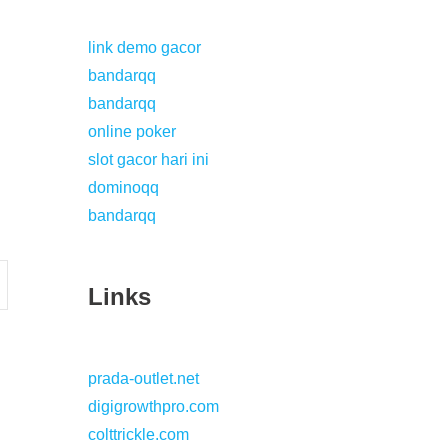
link demo gacor
bandarqq
bandarqq
online poker
slot gacor hari ini
dominoqq
bandarqq
Links
prada-outlet.net
digigrowthpro.com
colttrickle.com