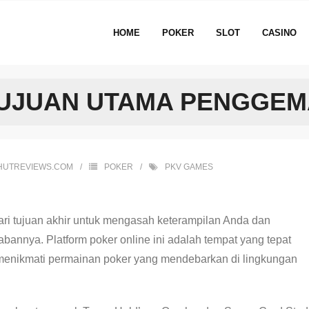
HOME
POKER
SLOT
CASINO
TUJUAN UTAMA PENGGEM
UTREVIEWS.COM
POKER
PKV GAMES
i tujuan akhir untuk mengasah keterampilan Anda dan
bannya. Platform poker online ini adalah tempat yang tepat
enikmati permainan poker yang mendebarkan di lingkungan