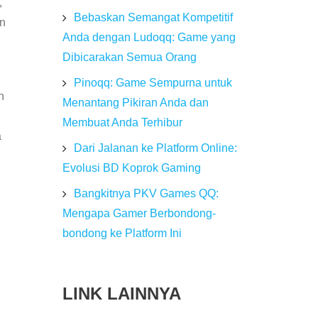
,
Bebaskan Semangat Kompetitif
an
Anda dengan Ludoqq: Game yang
Dibicarakan Semua Orang
Pinoqq: Game Sempurna untuk
n
Menantang Pikiran Anda dan
n
Membuat Anda Terhibur
a
Dari Jalanan ke Platform Online:
Evolusi BD Koprok Gaming
Bangkitnya PKV Games QQ:
Mengapa Gamer Berbondong-
bondong ke Platform Ini
LINK LAINNYA