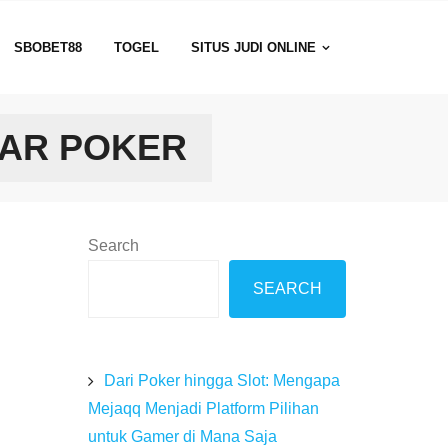
SBOBET88
TOGEL
SITUS JUDI ONLINE
AR POKER
Search
SEARCH
Dari Poker hingga Slot: Mengapa
Mejaqq Menjadi Platform Pilihan
untuk Gamer di Mana Saja