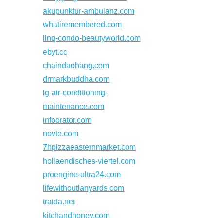
akupunktur-ambulanz.com
whatiremembered.com
linq-condo-beautyworld.com
ebyt.cc
chaindaohang.com
drmarkbuddha.com
lg-air-conditioning-
maintenance.com
infoorator.com
novte.com
7hpizzaeasternmarket.com
hollaendisches-viertel.com
proengine-ultra24.com
lifewithoutlanyards.com
traida.net
kitchandhoney.com