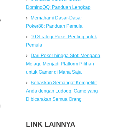
DominoQQ: Panduan Lengkap
Memahami Dasar-Dasar
s
Poker88: Panduan Pemula
10 Strategi Poker Penting untuk
Pemula
Dari Poker hingga Slot: Mengapa
Mejaqq Menjadi Platform Pilihan
untuk Gamer di Mana Saja
Bebaskan Semangat Kompetitif
Anda dengan Ludoqq: Game yang
Dibicarakan Semua Orang
i
LINK LAINNYA