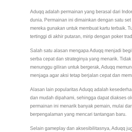
Aduqq adalah permainan yang berasal dari Indon
dunia. Permainan ini dimainkan dengan satu set
mereka gunakan untuk membuat kartu terbaik. Tu
tertinggi di akhir putaran, mirip dengan poker trad
Salah satu alasan mengapa Aduqq menjadi begit
serba cepat dan strateginya yang menarik. Tidak
menunggu giliran untuk bergerak, Aduqq memun
menjaga agar aksi tetap berjalan cepat dan m
Alasan lain popularitas Aduqq adalah kesederh
dan mudah dipahami, sehingga dapat diakses ole
permainan ini menarik banyak pemain, mulai da
berpengalaman yang mencari tantangan baru.
Selain gameplay dan aksesibilitasnya, Aduqq 