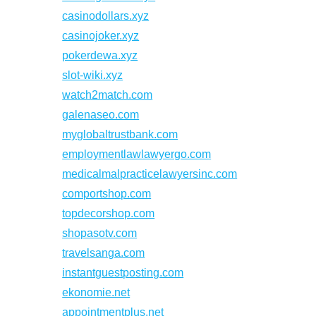
casinodollars.xyz
casinojoker.xyz
pokerdewa.xyz
slot-wiki.xyz
watch2match.com
galenaseo.com
myglobaltrustbank.com
employmentlawlawyergo.com
medicalmalpracticelawyersinc.com
comportshop.com
topdecorshop.com
shopasotv.com
travelsanga.com
instantguestposting.com
ekonomie.net
appointmentplus.net