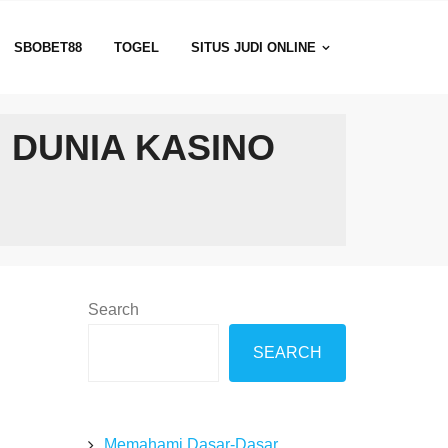
SBOBET88
TOGEL
SITUS JUDI ONLINE
DUNIA KASINO
Search
SEARCH
Memahami Dasar-Dasar