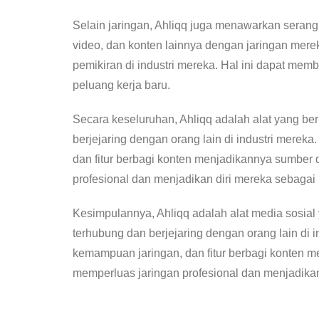
Selain jaringan, Ahliqq juga menawarkan serangk
video, dan konten lainnya dengan jaringan mer
pemikiran di industri mereka. Hal ini dapat mem
peluang kerja baru.
Secara keseluruhan, Ahliqq adalah alat yang ber
berjejaring dengan orang lain di industri mer
dan fitur berbagi konten menjadikannya sumber 
profesional dan menjadikan diri mereka sebagai
Kesimpulannya, Ahliqq adalah alat media sosial 
terhubung dan berjejaring dengan orang lain di
kemampuan jaringan, dan fitur berbagi konten m
memperluas jaringan profesional dan menjadikan