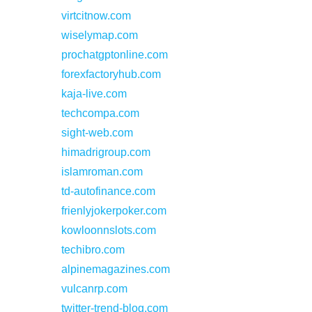
virtcitnow.com
wiselymap.com
prochatgptonline.com
forexfactoryhub.com
kaja-live.com
techcompa.com
sight-web.com
himadrigroup.com
islamroman.com
td-autofinance.com
frienlyjokerpoker.com
kowloonnslots.com
techibro.com
alpinemagazines.com
vulcanrp.com
twitter-trend-blog.com