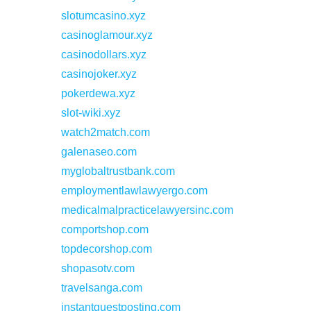
slotumcasino.xyz
casinoglamour.xyz
casinodollars.xyz
casinojoker.xyz
pokerdewa.xyz
slot-wiki.xyz
watch2match.com
galenaseo.com
myglobaltrustbank.com
employmentlawlawyergo.com
medicalmalpracticelawyersinc.com
comportshop.com
topdecorshop.com
shopasotv.com
travelsanga.com
instantguestposting.com