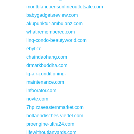
montblancpensonlineoutletsale.com
babygadgetsreview.com
akupunktur-ambulanz.com
whatiremembered.com
linq-condo-beautyworld.com
ebyt.cc
chaindaohang.com
drmarkbuddha.com
lg-air-conditioning-
maintenance.com
infoorator.com
novte.com
7hpizzaeasternmarket.com
hollaendisches-viertel.com
proengine-ultra24.com
lifewithoutlanyards.com