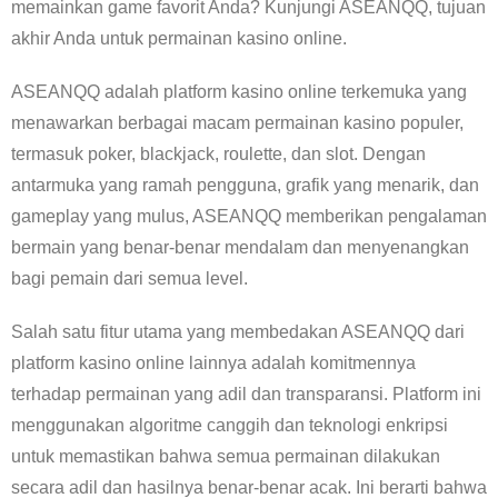
memainkan game favorit Anda? Kunjungi ASEANQQ, tujuan
akhir Anda untuk permainan kasino online.
ASEANQQ adalah platform kasino online terkemuka yang
menawarkan berbagai macam permainan kasino populer,
termasuk poker, blackjack, roulette, dan slot. Dengan
antarmuka yang ramah pengguna, grafik yang menarik, dan
gameplay yang mulus, ASEANQQ memberikan pengalaman
bermain yang benar-benar mendalam dan menyenangkan
bagi pemain dari semua level.
Salah satu fitur utama yang membedakan ASEANQQ dari
platform kasino online lainnya adalah komitmennya
terhadap permainan yang adil dan transparansi. Platform ini
menggunakan algoritme canggih dan teknologi enkripsi
untuk memastikan bahwa semua permainan dilakukan
secara adil dan hasilnya benar-benar acak. Ini berarti bahwa