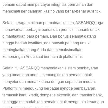
pemain dapat mempercayai integritas permainan dan
menikmati pengalaman kasino yang benar-benar autentik.
Selain beragam pilihan permainan kasino, ASEANQQ juga
menawarkan berbagai bonus dan promosi menarik untuk
dimanfaatkan para pemain. Dari bonus selamat datang
hingga hadiah loyalitas, ada banyak peluang untuk
meningkatkan uang Anda dan memaksimalkan
kemenangan Anda saat bermain di platform ini.
Selain itu, ASEANQQ menyediakan sistem pembayaran
yang aman dan andal, memungkinkan pemain untuk
menyetor dan menarik dana dengan cepat dan mudah.
Platform ini mendukung berbagai metode pembayaran,
termasuk kartu kredit, dompet elektronik, dan transfer bank,
sehingga memudahkan pemain untuk mengelola keuangan