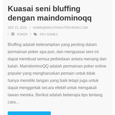
Kuasai seni bluffing
dengan maindominoqq
SEP 15, 2025
ADMIN@MOUTHSHUTREVIEWS.COM
POKER
PKV GAMES
Bluffing adalah keterampilan yang penting dalam
permainan poker apa pun, dan menguasai seni ini
dapat membuat semua perbedaan antara menang dan
kalah. MaindominoQQ adalah permainan poker online
populer yang mengharuskan pemain untuk tidak
hanya memiliki tangan yang baik tetapi juga untuk
dapat menggertak secara efektif untuk mengakali
lawan mereka. Berikut adalah beberapa tips tentang
cara
…