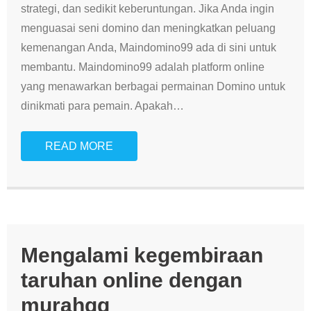
strategi, dan sedikit keberuntungan. Jika Anda ingin
menguasai seni domino dan meningkatkan peluang
kemenangan Anda, Maindomino99 ada di sini untuk
membantu. Maindomino99 adalah platform online
yang menawarkan berbagai permainan Domino untuk
dinikmati para pemain. Apakah
…
READ MORE
Mengalami kegembiraan
taruhan online dengan
murahqq