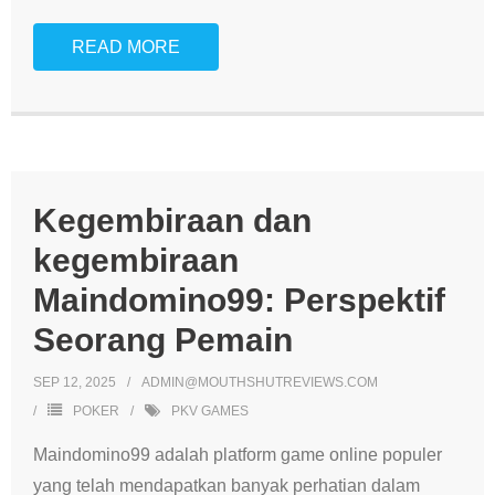
READ MORE
Kegembiraan dan
kegembiraan
Maindomino99: Perspektif
Seorang Pemain
SEP 12, 2025
ADMIN@MOUTHSHUTREVIEWS.COM
POKER
PKV GAMES
Maindomino99 adalah platform game online populer
yang telah mendapatkan banyak perhatian dalam