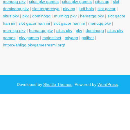
menuqq pkv
|
situs pkv games
|
situs pkv games
|
situs qq
|
slot
|
dominoqq pkv
|
slot terpercaya
|
pkv qq
|
judi bola
|
slot gacor
|
situs pkv
|
pkv
|
dominoqq
|
murniqq pkv
|
hematqq pkv
|
slot gacor
hari ini
|
slot gacor hari ini
|
slot gacor hari ini
|
menuqq pkv
|
murniqq pkv
|
hematqq pkv
|
situs pkv
|
pkv
|
dominoqq
|
situs pkv
games
|
pkv games
|
majestibet
|
miyaqq
|
gajibet
|
https://ahliqq.pkvgamesresmi.org/
Developed by
Shuttle Themes
. Powered by
WordPress
.