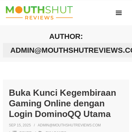
Skip
to
content
AUTHOR:
ADMIN@MOUTHSHUTREVIEWS.C
Buka Kunci Kegembiraan
Gaming Online dengan
Login DominoQQ Utama
SEP 15, 2025
ADMIN@MOUTHSHUTREVIEWS.COM