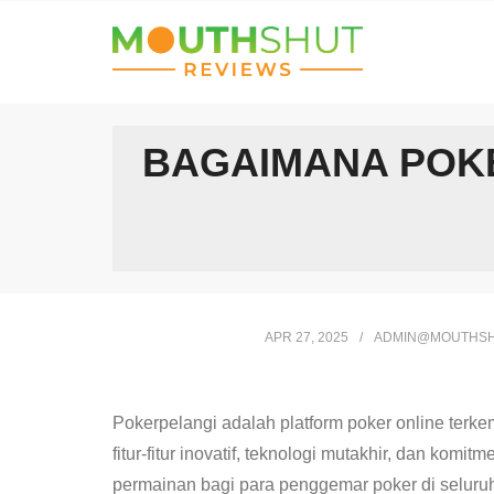
Skip
to
content
BAGAIMANA POKE
APR 27, 2025
ADMIN@MOUTHSH
Pokerpelangi adalah platform poker online terk
fitur-fitur inovatif, teknologi mutakhir, dan ko
permainan bagi para penggemar poker di seluruh