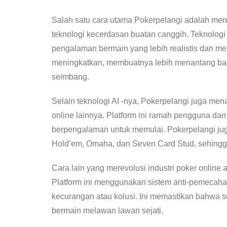
Salah satu cara utama Pokerpelangi adalah mere
teknologi kecerdasan buatan canggih. Teknolo
pengalaman bermain yang lebih realistis dan me
meningkatkan, membuatnya lebih menantang bag
seimbang.
Selain teknologi AI -nya, Pokerpelangi juga me
online lainnya. Platform ini ramah pengguna d
berpengalaman untuk memulai. Pokerpelangi ju
Hold’em, Omaha, dan Seven Card Stud, sehingga
Cara lain yang merevolusi industri poker online
Platform ini menggunakan sistem anti-pemecah
kecurangan atau kolusi. Ini memastikan bahwa 
bermain melawan lawan sejati.