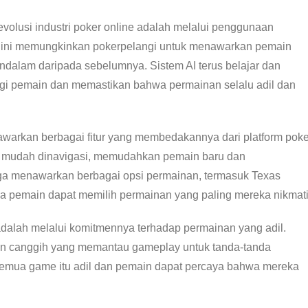
volusi industri poker online adalah melalui penggunaan
gi ini memungkinkan pokerpelangi untuk menawarkan pemain
ndalam daripada sebelumnya. Sistem AI terus belajar dan
i pemain dan memastikan bahwa permainan selalu adil dan
nawarkan berbagai fitur yang membedakannya dari platform poke
an mudah dinavigasi, memudahkan pemain baru dan
ga menawarkan berbagai opsi permainan, termasuk Texas
 pemain dapat memilih permainan yang paling mereka nikmati
 adalah melalui komitmennya terhadap permainan yang adil.
an canggih yang memantau gameplay untuk tanda-tanda
semua game itu adil dan pemain dapat percaya bahwa mereka