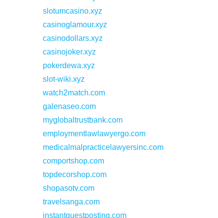
slotumcasino.xyz
casinoglamour.xyz
casinodollars.xyz
casinojoker.xyz
pokerdewa.xyz
slot-wiki.xyz
watch2match.com
galenaseo.com
myglobaltrustbank.com
employmentlawlawyergo.com
medicalmalpracticelawyersinc.com
comportshop.com
topdecorshop.com
shopasotv.com
travelsanga.com
instantguestposting.com