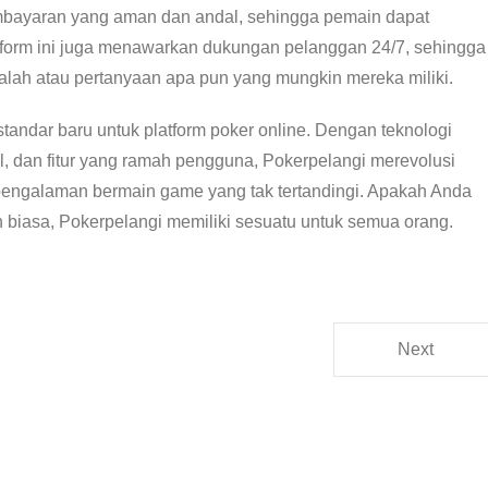
embayaran yang aman dan andal, sehingga pemain dapat
form ini juga menawarkan dukungan pelanggan 24/7, sehingga
ah atau pertanyaan apa pun yang mungkin mereka miliki.
andar baru untuk platform poker online. Dengan teknologi
, dan fitur yang ramah pengguna, Pokerpelangi merevolusi
 pengalaman bermain game yang tak tertandingi. Apakah Anda
 biasa, Pokerpelangi memiliki sesuatu untuk semua orang.
Next