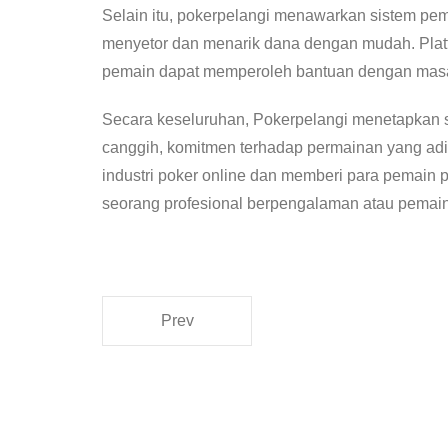
Selain itu, pokerpelangi menawarkan sistem p
menyetor dan menarik dana dengan mudah. Plat
pemain dapat memperoleh bantuan dengan masal
Secara keseluruhan, Pokerpelangi menetapkan st
canggih, komitmen terhadap permainan yang adil
industri poker online dan memberi para pemain
seorang profesional berpengalaman atau pemain
Prev