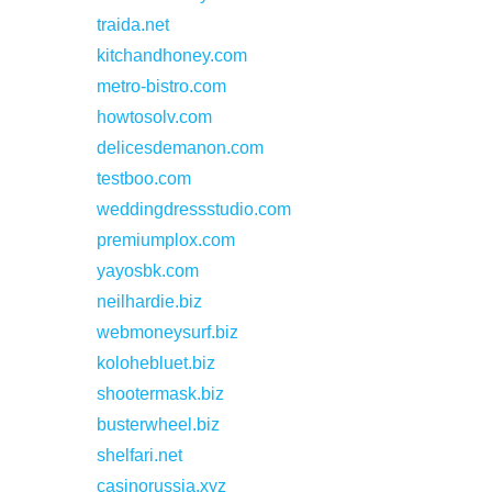
traida.net
kitchandhoney.com
metro-bistro.com
howtosolv.com
delicesdemanon.com
testboo.com
weddingdressstudio.com
premiumplox.com
yayosbk.com
neilhardie.biz
webmoneysurf.biz
kolohebluet.biz
shootermask.biz
busterwheel.biz
shelfari.net
casinorussia.xyz