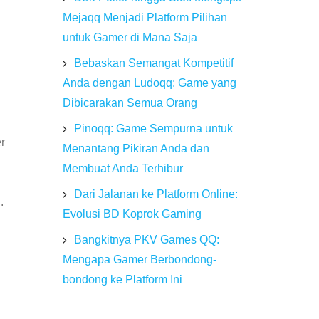
Mejaqq Menjadi Platform Pilihan
untuk Gamer di Mana Saja
Bebaskan Semangat Kompetitif
Anda dengan Ludoqq: Game yang
Dibicarakan Semua Orang
Pinoqq: Game Sempurna untuk
r
Menantang Pikiran Anda dan
Membuat Anda Terhibur
Dari Jalanan ke Platform Online:
.
Evolusi BD Koprok Gaming
Bangkitnya PKV Games QQ:
Mengapa Gamer Berbondong-
bondong ke Platform Ini