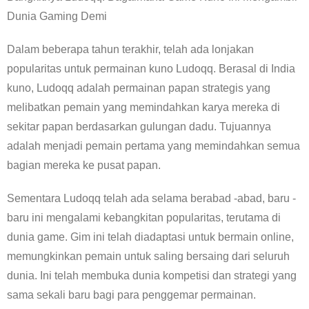
Dunia Gaming Demi
Dalam beberapa tahun terakhir, telah ada lonjakan
popularitas untuk permainan kuno Ludoqq. Berasal di India
kuno, Ludoqq adalah permainan papan strategis yang
melibatkan pemain yang memindahkan karya mereka di
sekitar papan berdasarkan gulungan dadu. Tujuannya
adalah menjadi pemain pertama yang memindahkan semua
bagian mereka ke pusat papan.
Sementara Ludoqq telah ada selama berabad -abad, baru -
baru ini mengalami kebangkitan popularitas, terutama di
dunia game. Gim ini telah diadaptasi untuk bermain online,
memungkinkan pemain untuk saling bersaing dari seluruh
dunia. Ini telah membuka dunia kompetisi dan strategi yang
sama sekali baru bagi para penggemar permainan.