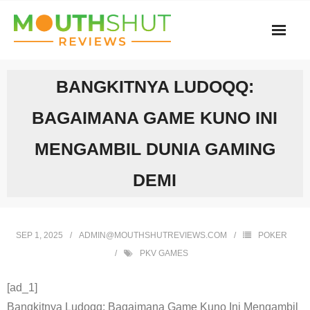
Skip
to
content
BANGKITNYA LUDOQQ:
BAGAIMANA GAME KUNO INI
MENGAMBIL DUNIA GAMING
DEMI
SEP 1, 2025
ADMIN@MOUTHSHUTREVIEWS.COM
POKER
PKV GAMES
[ad_1]
Bangkitnya Ludoqq: Bagaimana Game Kuno Ini Mengambil