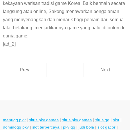
kekayaan warisan tradisi game Korea. Baik bermain secara
langsung atau online, Sakong menawarkan pengalaman
yang menyenangkan dan menarik bagi pemain dari semua
latar belakang, menjadikannya game yang patut ditonton di
dunia game.
[ad_2]
Prev
Next
menuqq pkv
|
situs pkv games
|
situs pkv games
|
situs qq
|
slot
|
dominoqq pkv
|
slot terpercaya
|
pkv qq
|
judi bola
|
slot gacor
|