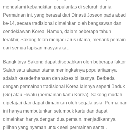
mengalami kebangkitan popularitas di seluruh dunia.
Permainan ini, yang berasal dari Dinasti Joseon pada abad
ke-14, secara tradisional dimainkan oleh bangsawan dan
cendekiawan Korea. Namun, dalam beberapa tahun
terakhir, Sakong telah menjadi arus utama, menarik pemain
dari semua lapisan masyarakat.
Bangkitnya Sakong dapat disebabkan oleh beberapa faktor.
Salah satu alasan utama meningkatnya popularitasnya
adalah kesederhanaan dan aksesibilitasnya. Berbeda
dengan permainan tradisional Korea lainnya seperti Baduk
(Go) atau Hwatu (permainan kartu Korea), Sakong mudah
dipelajari dan dapat dimainkan oleh segala usia. Permainan
ini hanya membutuhkan setumpuk kartu dan dapat
dimainkan hanya dengan dua pemain, menjadikannya
pilihan yang nyaman untuk sesi permainan santai.