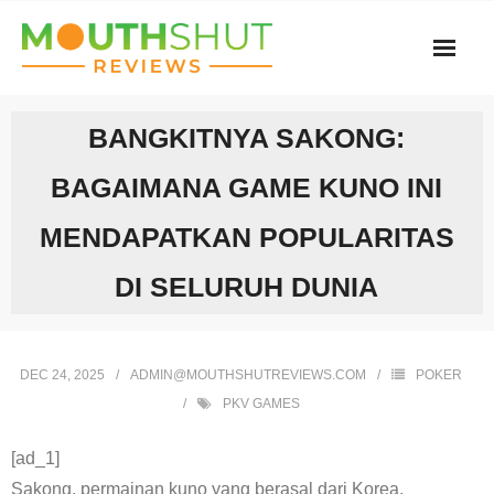
Skip
to
content
BANGKITNYA SAKONG:
BAGAIMANA GAME KUNO INI
MENDAPATKAN POPULARITAS
DI SELURUH DUNIA
DEC 24, 2025
ADMIN@MOUTHSHUTREVIEWS.COM
POKER
PKV GAMES
[ad_1]
Sakong, permainan kuno yang berasal dari Korea,