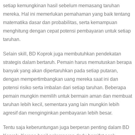
setiap kemungkinan hasil sebelum memasang taruhan
mereka. Hal ini memerlukan pemahaman yang baik tentang
matematika dasar dan probabilitas, serta kemampuan
menghitung dengan cepat potensi pembayaran untuk setiap
taruhan.
Selain skill, BD Koprok juga membutuhkan pendekatan
strategis dalam bertaruh. Pemain harus memutuskan berapa
banyak yang akan dipertaruhkan pada setiap putaran,
dengan mempertimbangkan uang mereka saat ini dan
potensi risiko serta imbalan dari setiap taruhan. Beberapa
pemain mungkin memilih untuk bermain aman dan membuat
taruhan lebih kecil, sementara yang lain mungkin lebih
agresif dan menginginkan pembayaran lebih besar.
Tentu saja keberuntungan juga berperan penting dalam BD