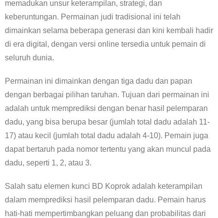
memadukan unsur keterampilan, strategi, dan
keberuntungan. Permainan judi tradisional ini telah
dimainkan selama beberapa generasi dan kini kembali hadir
di era digital, dengan versi online tersedia untuk pemain di
seluruh dunia.
Permainan ini dimainkan dengan tiga dadu dan papan
dengan berbagai pilihan taruhan. Tujuan dari permainan ini
adalah untuk memprediksi dengan benar hasil pelemparan
dadu, yang bisa berupa besar (jumlah total dadu adalah 11-
17) atau kecil (jumlah total dadu adalah 4-10). Pemain juga
dapat bertaruh pada nomor tertentu yang akan muncul pada
dadu, seperti 1, 2, atau 3.
Salah satu elemen kunci BD Koprok adalah keterampilan
dalam memprediksi hasil pelemparan dadu. Pemain harus
hati-hati mempertimbangkan peluang dan probabilitas dari