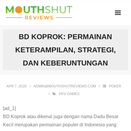
Skip
to
content
BD KOPROK: PERMAINAN
KETERAMPILAN, STRATEGI,
DAN KEBERUNTUNGAN
APR 7, 2026
ADMIN@MOUTHSHUTREVIEWS.COM
POKER
PKV GAMES
[ad_1]
BD Koprok atau dikenal juga dengan nama Dadu Besar
Kecil merupakan permainan populer di Indonesia yang