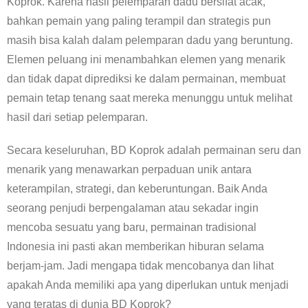
Koprok. Karena hasil pelemparan dadu bersifat acak,
bahkan pemain yang paling terampil dan strategis pun
masih bisa kalah dalam pelemparan dadu yang beruntung.
Elemen peluang ini menambahkan elemen yang menarik
dan tidak dapat diprediksi ke dalam permainan, membuat
pemain tetap tenang saat mereka menunggu untuk melihat
hasil dari setiap pelemparan.
Secara keseluruhan, BD Koprok adalah permainan seru dan
menarik yang menawarkan perpaduan unik antara
keterampilan, strategi, dan keberuntungan. Baik Anda
seorang penjudi berpengalaman atau sekadar ingin
mencoba sesuatu yang baru, permainan tradisional
Indonesia ini pasti akan memberikan hiburan selama
berjam-jam. Jadi mengapa tidak mencobanya dan lihat
apakah Anda memiliki apa yang diperlukan untuk menjadi
yang teratas di dunia BD Koprok?