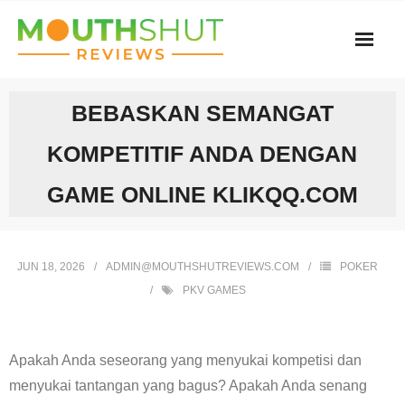
Skip
to
content
BEBASKAN SEMANGAT
KOMPETITIF ANDA DENGAN
GAME ONLINE KLIKQQ.COM
JUN 18, 2026
ADMIN@MOUTHSHUTREVIEWS.COM
POKER
PKV GAMES
Apakah Anda seseorang yang menyukai kompetisi dan
menyukai tantangan yang bagus? Apakah Anda senang