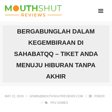
Skip
to
content
BERGABUNGLAH DALAM
KEGEMBIRAAN DI
SAHABATQQ – TIKET ANDA
MENUJU HIBURAN TANPA
AKHIR
MAY 22, 2026
ADMIN@MOUTHSHUTREVIEWS.COM
POKER
PKV GAMES