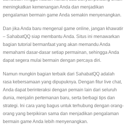
meningkatkan kemenangan Anda dan menjadikan
pengalaman bermain game Anda semakin menyenangkan.
Dan jika Anda baru mengenal game online, jangan khawatir
– SahabatQQ siap membantu Anda. Situs ini menawarkan
bagian tutorial bermanfaat yang akan memandu Anda
memahami dasar-dasar setiap permainan, sehingga Anda
dapat segera mulai bermain dengan percaya diri.
Namun mungkin bagian terbaik dari SahabatQQ adalah
rasa kebersamaan yang dipupuknya. Dengan fitur live chat,
Anda dapat berinteraksi dengan pemain lain dari seluruh
dunia, menjalin pertemanan baru, serta berbagi tips dan
strategi. Ini cara yang bagus untuk terhubung dengan orang-
orang yang berpikiran sama dan menjadikan pengalaman
bermain game Anda lebih menyenangkan.