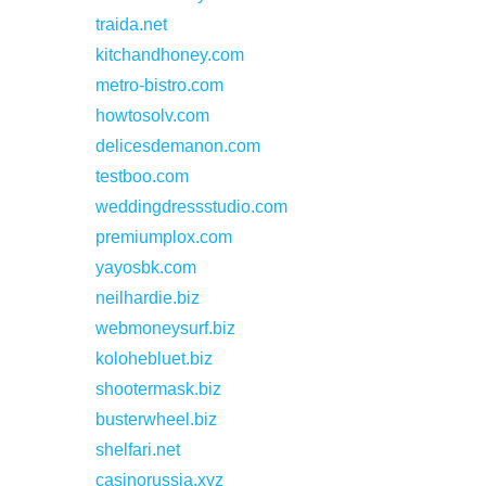
traida.net
kitchandhoney.com
metro-bistro.com
howtosolv.com
delicesdemanon.com
testboo.com
weddingdressstudio.com
premiumplox.com
yayosbk.com
neilhardie.biz
webmoneysurf.biz
kolohebluet.biz
shootermask.biz
busterwheel.biz
shelfari.net
casinorussia.xyz