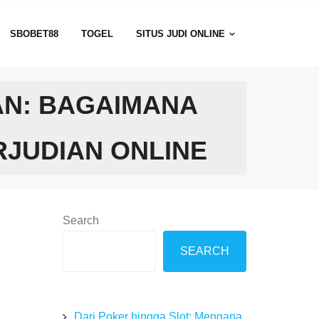
SBOBET88
TOGEL
SITUS JUDI ONLINE
N: BAGAIMANA
JUDIAN ONLINE
Search
SEARCH
Dari Poker hingga Slot: Mengapa