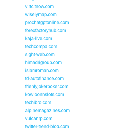
virtcitnow.com
wiselymap.com
prochatgptonline.com
forexfactoryhub.com
kaja-live.com
techcompa.com
sight-web.com
himadrigroup.com
islamroman.com
td-autofinance.com
frienlyjokerpoker.com
kowloonnslots.com
techibro.com
alpinemagazines.com
vulcanrp.com
twitter-trend-blog.com