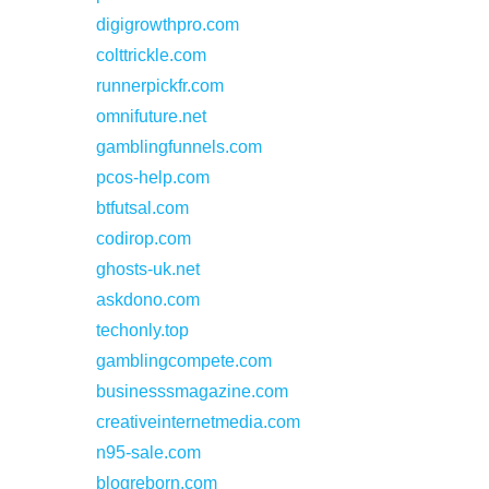
digigrowthpro.com
colttrickle.com
runnerpickfr.com
omnifuture.net
gamblingfunnels.com
pcos-help.com
btfutsal.com
codirop.com
ghosts-uk.net
askdono.com
techonly.top
gamblingcompete.com
businesssmagazine.com
creativeinternetmedia.com
n95-sale.com
blogreborn.com