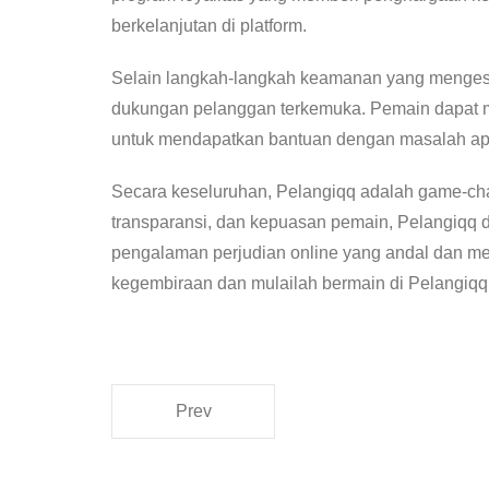
berkelanjutan di platform.
Selain langkah-langkah keamanan yang menges
dukungan pelanggan terkemuka. Pemain dapat m
untuk mendapatkan bantuan dengan masalah apa
Secara keseluruhan, Pelangiqq adalah game-cha
transparansi, dan kepuasan pemain, Pelangiqq 
pengalaman perjudian online yang andal dan
kegembiraan dan mulailah bermain di Pelangiqq h
Prev