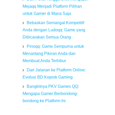
Mejaqq Menjadi Platform Pilihan
untuk Gamer di Mana Saja
Bebaskan Semangat Kompetitif
Anda dengan Ludoqq: Game yang
Dibicarakan Semua Orang
Pinoqq: Game Sempurna untuk
Menantang Pikiran Anda dan
Membuat Anda Terhibur
Dari Jalanan ke Platform Online:
Evolusi BD Koprok Gaming
Bangkitnya PKV Games QQ:
Mengapa Gamer Berbondong-
bondong ke Platform Ini