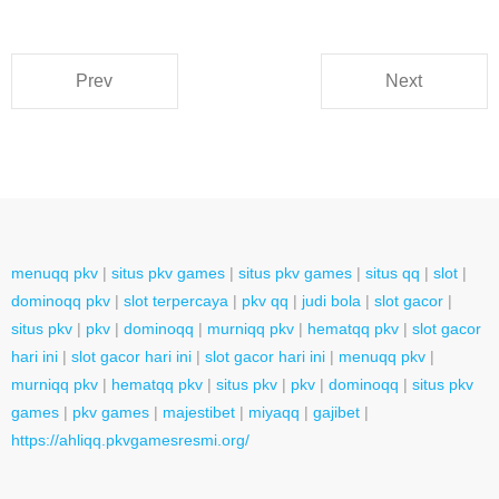
Prev
Next
menuqq pkv
|
situs pkv games
|
situs pkv games
|
situs qq
|
slot
|
dominoqq pkv
|
slot terpercaya
|
pkv qq
|
judi bola
|
slot gacor
|
situs pkv
|
pkv
|
dominoqq
|
murniqq pkv
|
hematqq pkv
|
slot gacor
hari ini
|
slot gacor hari ini
|
slot gacor hari ini
|
menuqq pkv
|
murniqq pkv
|
hematqq pkv
|
situs pkv
|
pkv
|
dominoqq
|
situs pkv
games
|
pkv games
|
majestibet
|
miyaqq
|
gajibet
|
https://ahliqq.pkvgamesresmi.org/