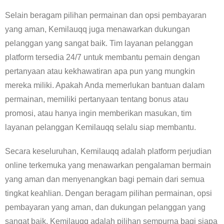
Selain beragam pilihan permainan dan opsi pembayaran
yang aman, Kemilauqq juga menawarkan dukungan
pelanggan yang sangat baik. Tim layanan pelanggan
platform tersedia 24/7 untuk membantu pemain dengan
pertanyaan atau kekhawatiran apa pun yang mungkin
mereka miliki. Apakah Anda memerlukan bantuan dalam
permainan, memiliki pertanyaan tentang bonus atau
promosi, atau hanya ingin memberikan masukan, tim
layanan pelanggan Kemilauqq selalu siap membantu.
Secara keseluruhan, Kemilauqq adalah platform perjudian
online terkemuka yang menawarkan pengalaman bermain
yang aman dan menyenangkan bagi pemain dari semua
tingkat keahlian. Dengan beragam pilihan permainan, opsi
pembayaran yang aman, dan dukungan pelanggan yang
sangat baik, Kemilauqq adalah pilihan sempurna bagi siapa