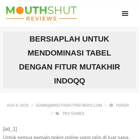
Skip
to
content
BERSIAPLAH UNTUK
MENDOMINASI TABEL
DENGAN FITUR MUTAKHIR
INDOQQ
AUG 8, 2025
ADMIN@MOUTHSHUTREVIEWS.COM
POKER
PKV GAMES
[ad_1]
Untuk semua pemain poker online yang rajin di luar sana,