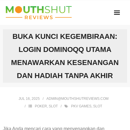
Skip
to
content
BUKA KUNCI KEGEMBIRAAN:
LOGIN DOMINOQQ UTAMA
MENAWARKAN KESENANGAN
DAN HADIAH TANPA AKHIR
JUL 16, 2025
ADMIN@MOUTHSHUTREVIEWS.COM
POKER
,
SLOT
PKV GAMES
,
SLOT
Jika Anda mencari cara yang menyenangkan dan