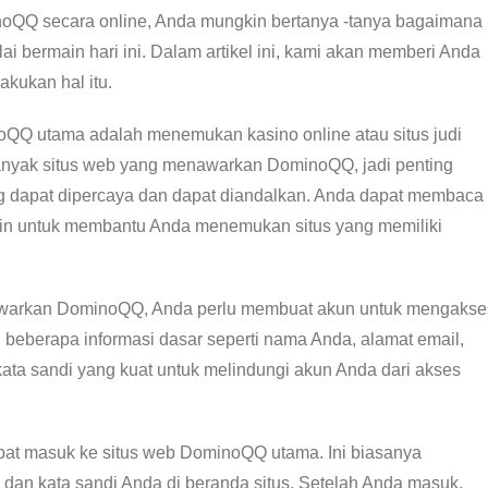
inoQQ secara online, Anda mungkin bertanya -tanya bagaimana
bermain hari ini. Dalam artikel ini, kami akan memberi Anda
kukan hal itu.
QQ utama adalah menemukan kasino online atau situs judi
nyak situs web yang menawarkan DominoQQ, jadi penting
g dapat dipercaya dan dapat diandalkan. Anda dapat membaca
ain untuk membantu Anda menemukan situs yang memiliki
warkan DominoQQ, Anda perlu membuat akun untuk mengakse
 beberapa informasi dasar seperti nama Anda, alamat email,
kata sandi yang kuat untuk melindungi akun Anda dari akses
at masuk ke situs web DominoQQ utama. Ini biasanya
n kata sandi Anda di beranda situs. Setelah Anda masuk,