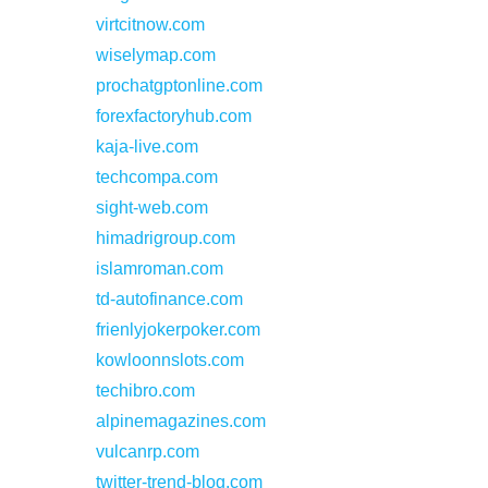
virtcitnow.com
wiselymap.com
prochatgptonline.com
forexfactoryhub.com
kaja-live.com
techcompa.com
sight-web.com
himadrigroup.com
islamroman.com
td-autofinance.com
frienlyjokerpoker.com
kowloonnslots.com
techibro.com
alpinemagazines.com
vulcanrp.com
twitter-trend-blog.com