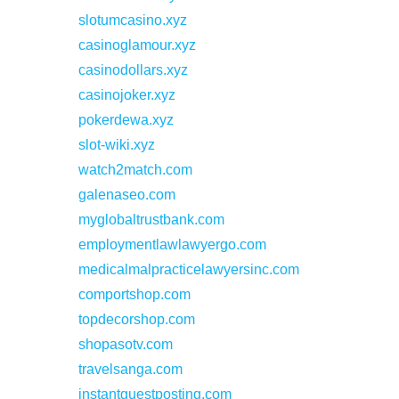
slotumcasino.xyz
casinoglamour.xyz
casinodollars.xyz
casinojoker.xyz
pokerdewa.xyz
slot-wiki.xyz
watch2match.com
galenaseo.com
myglobaltrustbank.com
employmentlawlawyergo.com
medicalmalpracticelawyersinc.com
comportshop.com
topdecorshop.com
shopasotv.com
travelsanga.com
instantguestposting.com