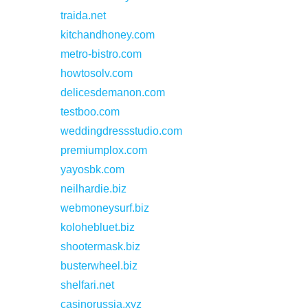
traida.net
kitchandhoney.com
metro-bistro.com
howtosolv.com
delicesdemanon.com
testboo.com
weddingdressstudio.com
premiumplox.com
yayosbk.com
neilhardie.biz
webmoneysurf.biz
kolohebluet.biz
shootermask.biz
busterwheel.biz
shelfari.net
casinorussia.xyz