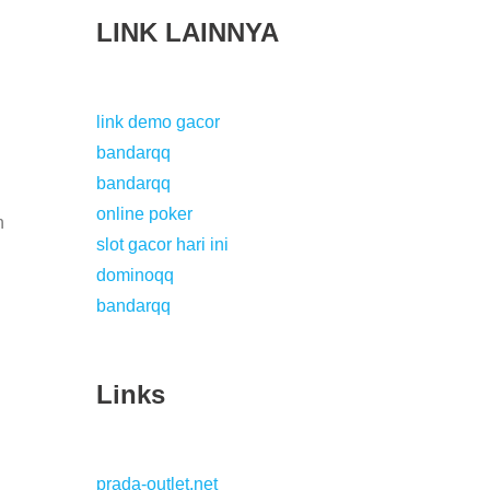
LINK LAINNYA
link demo gacor
bandarqq
bandarqq
online poker
n
slot gacor hari ini
dominoqq
bandarqq
Links
prada-outlet.net