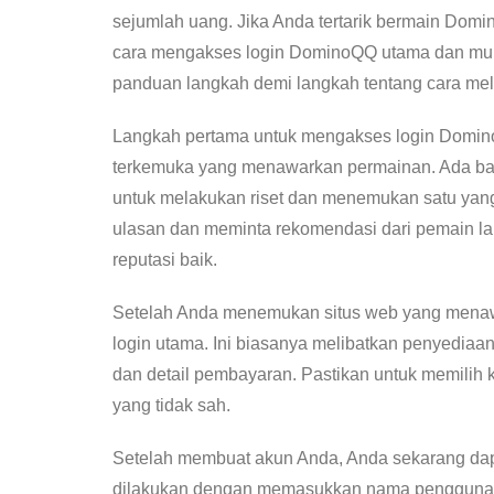
sejumlah uang. Jika Anda tertarik bermain Dom
cara mengakses login DominoQQ utama dan mulai 
panduan langkah demi langkah tentang cara mela
Langkah pertama untuk mengakses login Domino
terkemuka yang menawarkan permainan. Ada ba
untuk melakukan riset dan menemukan satu yan
ulasan dan meminta rekomendasi dari pemain l
reputasi baik.
Setelah Anda menemukan situs web yang mena
login utama. Ini biasanya melibatkan penyediaan
dan detail pembayaran. Pastikan untuk memilih 
yang tidak sah.
Setelah membuat akun Anda, Anda sekarang dap
dilakukan dengan memasukkan nama pengguna da