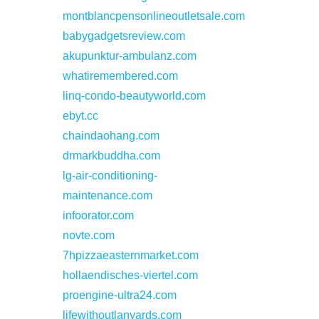
montblancpensonlineoutletsale.com
babygadgetsreview.com
akupunktur-ambulanz.com
whatiremembered.com
linq-condo-beautyworld.com
ebyt.cc
chaindaohang.com
drmarkbuddha.com
lg-air-conditioning-
maintenance.com
infoorator.com
novte.com
7hpizzaeasternmarket.com
hollaendisches-viertel.com
proengine-ultra24.com
lifewithoutlanyards.com