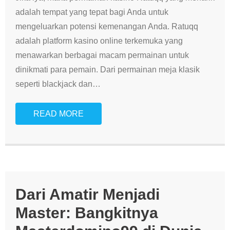
adalah tempat yang tepat bagi Anda untuk
mengeluarkan potensi kemenangan Anda. Ratuqq
adalah platform kasino online terkemuka yang
menawarkan berbagai macam permainan untuk
dinikmati para pemain. Dari permainan meja klasik
seperti blackjack dan
…
READ MORE
Dari Amatir Menjadi
Master: Bangkitnya