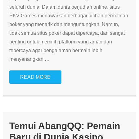
seluruh dunia. Dalam dunia perjudian online, situs
PKV Games menawarkan berbagai pilihan permainan
poker yang menarik dan menguntungkan. Namun,
tidak semua situs poker dapat dipercaya, dan sangat
penting untuk memilih platform yang aman dan
tepercaya agar pengalaman bermain lebih
menyenangkan.
…
READ MORE
Temui AbangQQ: Pemain
Baru di Dunia Kasino