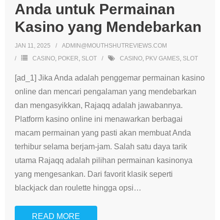
Anda untuk Permainan
Kasino yang Mendebarkan
JAN 11, 2025
ADMIN@MOUTHSHUTREVIEWS.COM
CASINO
,
POKER
,
SLOT
CASINO
,
PKV GAMES
,
SLOT
[ad_1] Jika Anda adalah penggemar permainan kasino
online dan mencari pengalaman yang mendebarkan
dan mengasyikkan, Rajaqq adalah jawabannya.
Platform kasino online ini menawarkan berbagai
macam permainan yang pasti akan membuat Anda
terhibur selama berjam-jam. Salah satu daya tarik
utama Rajaqq adalah pilihan permainan kasinonya
yang mengesankan. Dari favorit klasik seperti
blackjack dan roulette hingga opsi
…
READ MORE