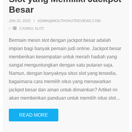
Besar
JAN 20, 2025
ADMIN@MOUTHSHUTREVIEWS.COM
CASINO
,
SLOT
Bermain mesin slot dengan jackpot besar adalah
impian bagi banyak pemain judi online. Jackpot besar
memberikan kesempatan untuk meraih hadiah yang
sangat menguntungkan dengan satu putaran saja.
Namun, dengan banyaknya situs slot yang tersedia,
bagaimana cara memilih situs yang menawarkan
jackpot besar dan aman untuk dimainkan? Artikel ini
akan memberikan panduan untuk memilih situs slot
…
READ MORE