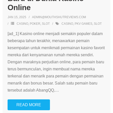
Online
JAN 15, 2025
ADMIN@MOUTHSHUTREVIEWS.COM
CASINO
,
POKER
,
SLOT
CASINO
,
PKV GAMES
,
SLOT
[ad_1] Kasino online menjadi semakin populer dalam
beberapa tahun terakhir, menawarkan pemain
kesempatan untuk menikmati permainan kasino favorit
mereka dari kenyamanan rumah mereka sendiri.
Dengan maraknya perjudian online, para pemain baru
terus bermunculan, ingin membuat nama mereka
terkenal dan menarik para pemain dengan permainan
menarik dan bonus besar. Salah satu pemain baru
tersebut adalah AbangQQ,
…
READ MORE