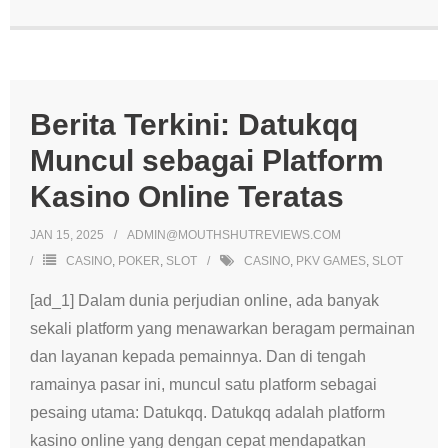
Berita Terkini: Datukqq
Muncul sebagai Platform
Kasino Online Teratas
JAN 15, 2025
ADMIN@MOUTHSHUTREVIEWS.COM
CASINO
,
POKER
,
SLOT
CASINO
,
PKV GAMES
,
SLOT
[ad_1] Dalam dunia perjudian online, ada banyak
sekali platform yang menawarkan beragam permainan
dan layanan kepada pemainnya. Dan di tengah
ramainya pasar ini, muncul satu platform sebagai
pesaing utama: Datukqq. Datukqq adalah platform
kasino online yang dengan cepat mendapatkan