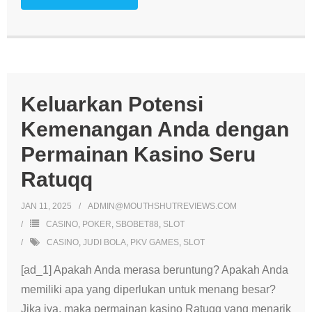
Keluarkan Potensi
Kemenangan Anda dengan
Permainan Kasino Seru
Ratuqq
JAN 11, 2025
ADMIN@MOUTHSHUTREVIEWS.COM
CASINO
,
POKER
,
SBOBET88
,
SLOT
CASINO
,
JUDI BOLA
,
PKV GAMES
,
SLOT
[ad_1] Apakah Anda merasa beruntung? Apakah Anda
memiliki apa yang diperlukan untuk menang besar?
Jika iya, maka permainan kasino Ratuqq yang menarik