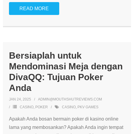
READ MORE
Bersiaplah untuk
Mendominasi Meja dengan
DivaQQ: Tujuan Poker
Anda
JAN 24, 2025
ADMIN@MOUTHSHUTREVIEWS.COM
CASINO
,
POKER
CASINO
,
PKV GAMES
Apakah Anda bosan bermain poker di kasino online
lama yang membosankan? Apakah Anda ingin tempat