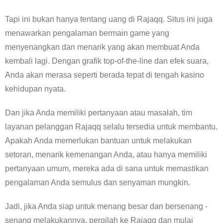
Tapi ini bukan hanya tentang uang di Rajaqq. Situs ini juga
menawarkan pengalaman bermain game yang
menyenangkan dan menarik yang akan membuat Anda
kembali lagi. Dengan grafik top-of-the-line dan efek suara,
Anda akan merasa seperti berada tepat di tengah kasino
kehidupan nyata.
Dan jika Anda memiliki pertanyaan atau masalah, tim
layanan pelanggan Rajaqq selalu tersedia untuk membantu.
Apakah Anda memerlukan bantuan untuk melakukan
setoran, menarik kemenangan Anda, atau hanya memiliki
pertanyaan umum, mereka ada di sana untuk memastikan
pengalaman Anda semulus dan senyaman mungkin.
Jadi, jika Anda siap untuk menang besar dan bersenang -
senang melakukannya, pergilah ke Rajaqq dan mulai