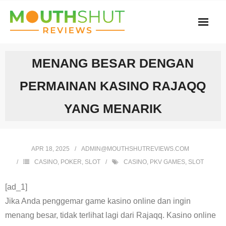
Skip
to
content
MENANG BESAR DENGAN
PERMAINAN KASINO RAJAQQ
YANG MENARIK
APR 18, 2025
ADMIN@MOUTHSHUTREVIEWS.COM
CASINO
,
POKER
,
SLOT
CASINO
,
PKV GAMES
,
SLOT
[ad_1]
Jika Anda penggemar game kasino online dan ingin
menang besar, tidak terlihat lagi dari Rajaqq. Kasino online