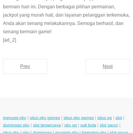
bermain hari ini. Dengan berbagai pilihan permainan,
jackpot yang murah hati, dan layanan pelanggan terkemuka,
Anda akan senang melakukannya. Semoga berhasil, dan
senang bermain game!
[ad_2]
Prev
Next
menuqq pkv
|
situs pkv games
|
situs pkv games
|
situs qq
|
slot
|
dominoqq pkv
|
slot terpercaya
|
pkv qq
|
judi bola
|
slot gacor
|
situs pkv
|
pkv
|
dominoqq
|
murniqq pkv
|
hematqq pkv
|
slot gacor