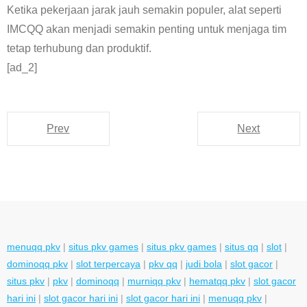
Ketika pekerjaan jarak jauh semakin populer, alat seperti
IMCQQ akan menjadi semakin penting untuk menjaga tim
tetap terhubung dan produktif.
[ad_2]
Prev
Next
menuqq pkv
|
situs pkv games
|
situs pkv games
|
situs qq
|
slot
|
dominoqq pkv
|
slot terpercaya
|
pkv qq
|
judi bola
|
slot gacor
|
situs pkv
|
pkv
|
dominoqq
|
murniqq pkv
|
hematqq pkv
|
slot gacor
hari ini
|
slot gacor hari ini
|
slot gacor hari ini
|
menuqq pkv
|