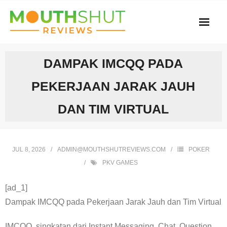
Skip
to
content
DAMPAK IMCQQ PADA
PEKERJAAN JARAK JAUH
DAN TIM VIRTUAL
JUL 8, 2026
ADMIN@MOUTHSHUTREVIEWS.COM
POKER
PKV GAMES
[ad_1]
Dampak IMCQQ pada Pekerjaan Jarak Jauh dan Tim Virtual
IMCQQ, singkatan dari Instant Messaging, Chat, Question