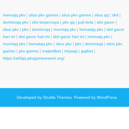
menuqq pkv
|
situs pkv games
|
situs pkv games
|
situs qq
|
slot
|
dominoqq pkv
|
slot terpercaya
|
pkv qq
|
judi bola
|
slot gacor
|
situs pkv
|
pkv
|
dominoqq
|
murniqq pkv
|
hematqq pkv
|
slot gacor
hari ini
|
slot gacor hari ini
|
slot gacor hari ini
|
menuqq pkv
|
murniqq pkv
|
hematqq pkv
|
situs pkv
|
pkv
|
dominoqq
|
situs pkv
games
|
pkv games
|
majestibet
|
miyaqq
|
gajibet
|
https://ahliqq.pkvgamesresmi.org/
Developed by
Shuttle Themes
. Powered by
WordPress
.