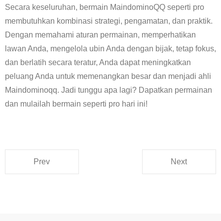
Secara keseluruhan, bermain MaindominoQQ seperti pro
membutuhkan kombinasi strategi, pengamatan, dan praktik.
Dengan memahami aturan permainan, memperhatikan
lawan Anda, mengelola ubin Anda dengan bijak, tetap fokus,
dan berlatih secara teratur, Anda dapat meningkatkan
peluang Anda untuk memenangkan besar dan menjadi ahli
Maindominoqq. Jadi tunggu apa lagi? Dapatkan permainan
dan mulailah bermain seperti pro hari ini!
Prev
Next