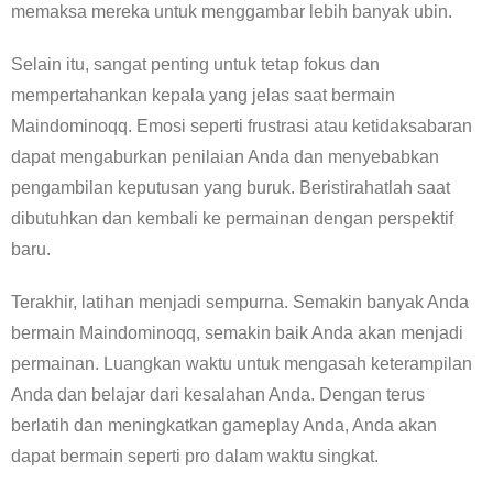
memaksa mereka untuk menggambar lebih banyak ubin.
Selain itu, sangat penting untuk tetap fokus dan
mempertahankan kepala yang jelas saat bermain
Maindominoqq. Emosi seperti frustrasi atau ketidaksabaran
dapat mengaburkan penilaian Anda dan menyebabkan
pengambilan keputusan yang buruk. Beristirahatlah saat
dibutuhkan dan kembali ke permainan dengan perspektif
baru.
Terakhir, latihan menjadi sempurna. Semakin banyak Anda
bermain Maindominoqq, semakin baik Anda akan menjadi
permainan. Luangkan waktu untuk mengasah keterampilan
Anda dan belajar dari kesalahan Anda. Dengan terus
berlatih dan meningkatkan gameplay Anda, Anda akan
dapat bermain seperti pro dalam waktu singkat.