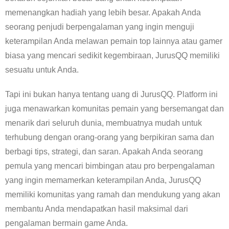
memenangkan hadiah yang lebih besar. Apakah Anda
seorang penjudi berpengalaman yang ingin menguji
keterampilan Anda melawan pemain top lainnya atau gamer
biasa yang mencari sedikit kegembiraan, JurusQQ memiliki
sesuatu untuk Anda.
Tapi ini bukan hanya tentang uang di JurusQQ. Platform ini
juga menawarkan komunitas pemain yang bersemangat dan
menarik dari seluruh dunia, membuatnya mudah untuk
terhubung dengan orang-orang yang berpikiran sama dan
berbagi tips, strategi, dan saran. Apakah Anda seorang
pemula yang mencari bimbingan atau pro berpengalaman
yang ingin memamerkan keterampilan Anda, JurusQQ
memiliki komunitas yang ramah dan mendukung yang akan
membantu Anda mendapatkan hasil maksimal dari
pengalaman bermain game Anda.