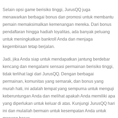
Selain opsi game berisiko tinggi, JurusQQ juga
menawarkan berbagai bonus dan promosi untuk membantu
pemain memaksimalkan kemenangan mereka. Dari bonus
pendaftaran hingga hadiah loyalitas, ada banyak peluang
untuk meningkatkan bankroll Anda dan menjaga
kegembiraan tetap berjalan.
Jadi, jika Anda siap untuk mendapatkan jantung berdebar
kencang dan mengalami sensasi permainan berisiko tinggi,
tidak terlihat lagi dari JurusQQ. Dengan berbagai
permainan, komunitas yang semarak, dan bonus yang
murah hati, ini adalah tempat yang sempurna untuk menguji
keberuntungan Anda dan melihat apakah Anda memiliki apa
yang diperlukan untuk keluar di atas. Kunjungi JurusQQ hari
ini dan mulailah bermain untuk kesempatan Anda untuk