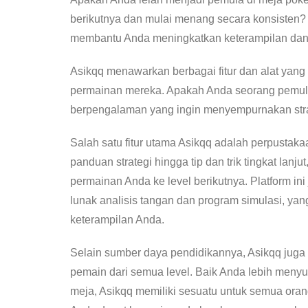
berikutnya dan mulai menang secara konsisten? 
membantu Anda meningkatkan keterampilan dan 
Asikqq menawarkan berbagai fitur dan alat yan
permainan mereka. Apakah Anda seorang pemula
berpengalaman yang ingin menyempurnakan strat
Salah satu fitur utama Asikqq adalah perpustaka
panduan strategi hingga tip dan trik tingkat la
permainan Anda ke level berikutnya. Platform ini
lunak analisis tangan dan program simulasi, ya
keterampilan Anda.
Selain sumber daya pendidikannya, Asikqq jug
pemain dari semua level. Baik Anda lebih menyu
meja, Asikqq memiliki sesuatu untuk semua oran