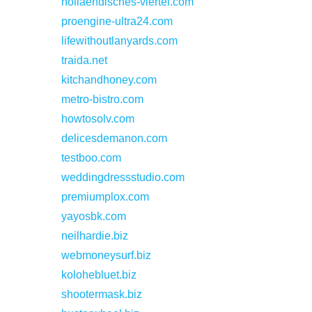
hollaendisches-viertel.com
proengine-ultra24.com
lifewithoutlanyards.com
traida.net
kitchandhoney.com
metro-bistro.com
howtosolv.com
delicesdemanon.com
testboo.com
weddingdressstudio.com
premiumplox.com
yayosbk.com
neilhardie.biz
webmoneysurf.biz
kolohebluet.biz
shootermask.biz