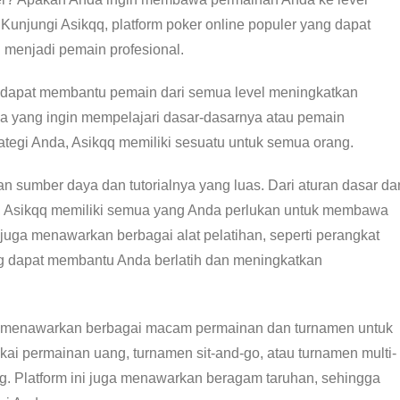
Kunjungi Asikqq, platform poker online populer yang dapat
menjadi pemain profesional.
g dapat membantu pemain dari semua level meningkatkan
 yang ingin mempelajari dasar-dasarnya atau pemain
egi Anda, Asikqq memiliki sesuatu untuk semua orang.
an sumber daya dan tutorialnya yang luas. Dari aturan dasar da
njut, Asikqq memiliki semua yang Anda perlukan untuk membawa
 juga menawarkan berbagai alat pelatihan, seperti perangkat
ng dapat membantu Anda berlatih dan meningkatkan
a menawarkan berbagai macam permainan dan turnamen untuk
kai permainan uang, turnamen sit-and-go, atau turnamen multi-
g. Platform ini juga menawarkan beragam taruhan, sehingga