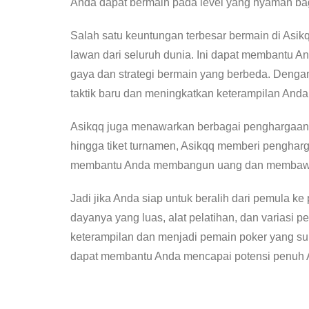
Anda dapat bermain pada level yang nyaman ba
Salah satu keuntungan terbesar bermain di As
lawan dari seluruh dunia. Ini dapat membantu
gaya dan strategi bermain yang berbeda. Deng
taktik baru dan meningkatkan keterampilan Anda 
Asikqq juga menawarkan berbagai penghargaan da
hingga tiket turnamen, Asikqq memberi pengha
membantu Anda membangun uang dan membawa p
Jadi jika Anda siap untuk beralih dari pemula k
dayanya yang luas, alat pelatihan, dan variasi
keterampilan dan menjadi pemain poker yang suk
dapat membantu Anda mencapai potensi penuh 