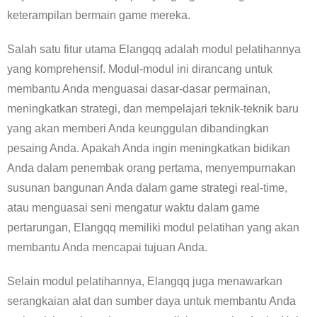
keterampilan bermain game mereka.
Salah satu fitur utama Elangqq adalah modul pelatihannya
yang komprehensif. Modul-modul ini dirancang untuk
membantu Anda menguasai dasar-dasar permainan,
meningkatkan strategi, dan mempelajari teknik-teknik baru
yang akan memberi Anda keunggulan dibandingkan
pesaing Anda. Apakah Anda ingin meningkatkan bidikan
Anda dalam penembak orang pertama, menyempurnakan
susunan bangunan Anda dalam game strategi real-time,
atau menguasai seni mengatur waktu dalam game
pertarungan, Elangqq memiliki modul pelatihan yang akan
membantu Anda mencapai tujuan Anda.
Selain modul pelatihannya, Elangqq juga menawarkan
serangkaian alat dan sumber daya untuk membantu Anda