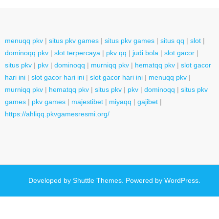
menuqq pkv
|
situs pkv games
|
situs pkv games
|
situs qq
|
slot
|
dominoqq pkv
|
slot terpercaya
|
pkv qq
|
judi bola
|
slot gacor
|
situs pkv
|
pkv
|
dominoqq
|
murniqq pkv
|
hematqq pkv
|
slot gacor
hari ini
|
slot gacor hari ini
|
slot gacor hari ini
|
menuqq pkv
|
murniqq pkv
|
hematqq pkv
|
situs pkv
|
pkv
|
dominoqq
|
situs pkv
games
|
pkv games
|
majestibet
|
miyaqq
|
gajibet
|
https://ahliqq.pkvgamesresmi.org/
Developed by
Shuttle Themes
. Powered by
WordPress
.