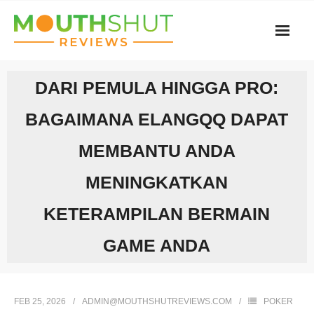
Skip
to
content
DARI PEMULA HINGGA PRO:
BAGAIMANA ELANGQQ DAPAT
MEMBANTU ANDA
MENINGKATKAN
KETERAMPILAN BERMAIN
GAME ANDA
FEB 25, 2026
ADMIN@MOUTHSHUTREVIEWS.COM
POKER