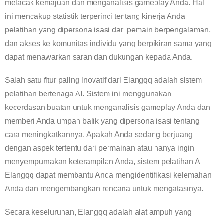
melacak kemajuan dan menganalisis gameplay Anda. Hal
ini mencakup statistik terperinci tentang kinerja Anda,
pelatihan yang dipersonalisasi dari pemain berpengalaman,
dan akses ke komunitas individu yang berpikiran sama yang
dapat menawarkan saran dan dukungan kepada Anda.
Salah satu fitur paling inovatif dari Elangqq adalah sistem
pelatihan bertenaga AI. Sistem ini menggunakan
kecerdasan buatan untuk menganalisis gameplay Anda dan
memberi Anda umpan balik yang dipersonalisasi tentang
cara meningkatkannya. Apakah Anda sedang berjuang
dengan aspek tertentu dari permainan atau hanya ingin
menyempurnakan keterampilan Anda, sistem pelatihan AI
Elangqq dapat membantu Anda mengidentifikasi kelemahan
Anda dan mengembangkan rencana untuk mengatasinya.
Secara keseluruhan, Elangqq adalah alat ampuh yang