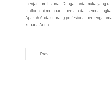
menjadi profesional. Dengan antarmuka yang ram
platform ini membantu pemain dari semua tingk
Apakah Anda seorang profesional berpengalama
kepada Anda.
Prev