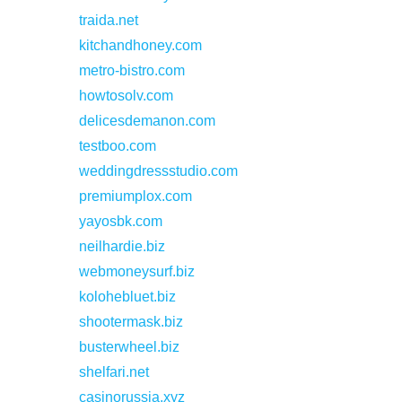
traida.net
kitchandhoney.com
metro-bistro.com
howtosolv.com
delicesdemanon.com
testboo.com
weddingdressstudio.com
premiumplox.com
yayosbk.com
neilhardie.biz
webmoneysurf.biz
kolohebluet.biz
shootermask.biz
busterwheel.biz
shelfari.net
casinorussia.xyz