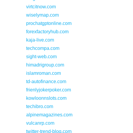
virtcitnow.com
wiselymap.com
prochatgptonline.com
forexfactoryhub.com
kaja-live.com
techcompa.com
sight-web.com
himadrigroup.com
islamroman.com
td-autofinance.com
frienlyjokerpoker.com
kowloonnslots.com
techibro.com
alpinemagazines.com
vulcanrp.com
twitter-trend-blog.com