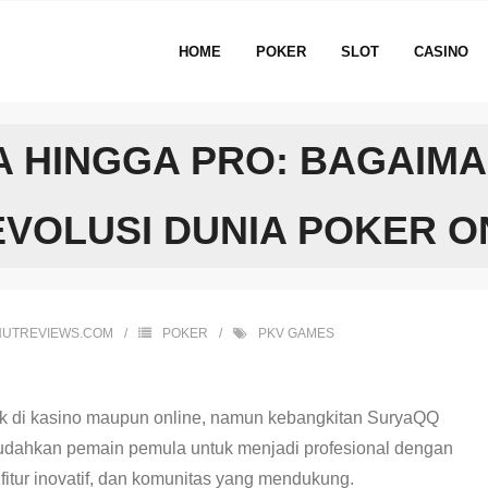
HOME
POKER
SLOT
CASINO
A HINGGA PRO: BAGAIM
VOLUSI DUNIA POKER O
UTREVIEWS.COM
POKER
PKV GAMES
ik di kasino maupun online, namun kebangkitan SuryaQQ
emudahkan pemain pemula untuk menjadi profesional dengan
tur inovatif, dan komunitas yang mendukung.