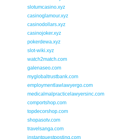
slotumcasino.xyz
casinoglamour.xyz
casinodollars.xyz
casinojoker.xyz
pokerdewa.xyz
slot-wiki.xyz
watch2match.com
galenaseo.com
myglobaltrustbank.com
employmentlawlawyergo.com
medicalmalpracticelawyersinc.com
comportshop.com
topdecorshop.com
shopasotv.com
travelsanga.com
instantguestposting.com