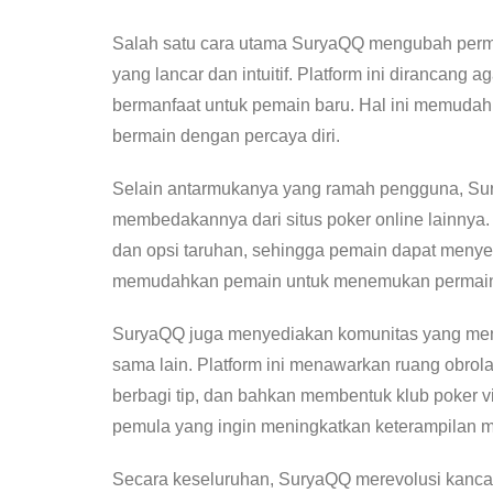
Salah satu cara utama SuryaQQ mengubah per
yang lancar dan intuitif. Platform ini dirancang a
bermanfaat untuk pemain baru. Hal ini memudah
bermain dengan percaya diri.
Selain antarmukanya yang ramah pengguna, Sury
membedakannya dari situs poker online lainnya
dan opsi taruhan, sehingga pemain dapat menye
memudahkan pemain untuk menemukan permainan
SuryaQQ juga menyediakan komunitas yang mend
sama lain. Platform ini menawarkan ruang obro
berbagi tip, dan bahkan membentuk klub poker v
pemula yang ingin meningkatkan keterampilan m
Secara keseluruhan, SuryaQQ merevolusi kanc