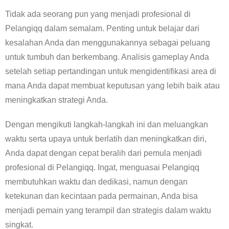
Tidak ada seorang pun yang menjadi profesional di
Pelangiqq dalam semalam. Penting untuk belajar dari
kesalahan Anda dan menggunakannya sebagai peluang
untuk tumbuh dan berkembang. Analisis gameplay Anda
setelah setiap pertandingan untuk mengidentifikasi area di
mana Anda dapat membuat keputusan yang lebih baik atau
meningkatkan strategi Anda.
Dengan mengikuti langkah-langkah ini dan meluangkan
waktu serta upaya untuk berlatih dan meningkatkan diri,
Anda dapat dengan cepat beralih dari pemula menjadi
profesional di Pelangiqq. Ingat, menguasai Pelangiqq
membutuhkan waktu dan dedikasi, namun dengan
ketekunan dan kecintaan pada permainan, Anda bisa
menjadi pemain yang terampil dan strategis dalam waktu
singkat.