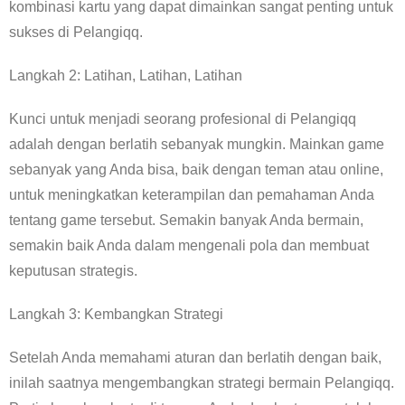
kombinasi kartu yang dapat dimainkan sangat penting untuk
sukses di Pelangiqq.
Langkah 2: Latihan, Latihan, Latihan
Kunci untuk menjadi seorang profesional di Pelangiqq
adalah dengan berlatih sebanyak mungkin. Mainkan game
sebanyak yang Anda bisa, baik dengan teman atau online,
untuk meningkatkan keterampilan dan pemahaman Anda
tentang game tersebut. Semakin banyak Anda bermain,
semakin baik Anda dalam mengenali pola dan membuat
keputusan strategis.
Langkah 3: Kembangkan Strategi
Setelah Anda memahami aturan dan berlatih dengan baik,
inilah saatnya mengembangkan strategi bermain Pelangiqq.