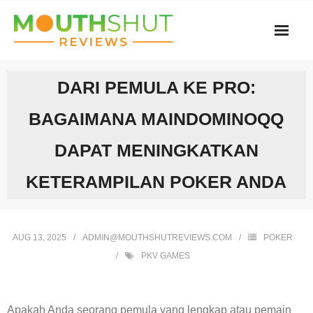
Skip
to
content
DARI PEMULA KE PRO:
BAGAIMANA MAINDOMINOQQ
DAPAT MENINGKATKAN
KETERAMPILAN POKER ANDA
AUG 13, 2025
ADMIN@MOUTHSHUTREVIEWS.COM
POKER
PKV GAMES
Apakah Anda seorang pemula yang lengkap atau pemain