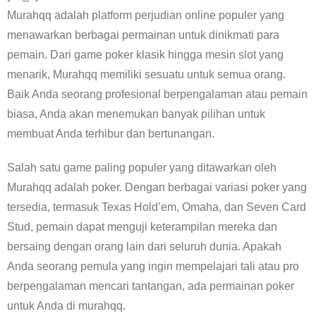
Murahqq adalah platform perjudian online populer yang
menawarkan berbagai permainan untuk dinikmati para
pemain. Dari game poker klasik hingga mesin slot yang
menarik, Murahqq memiliki sesuatu untuk semua orang.
Baik Anda seorang profesional berpengalaman atau pemain
biasa, Anda akan menemukan banyak pilihan untuk
membuat Anda terhibur dan bertunangan.
Salah satu game paling populer yang ditawarkan oleh
Murahqq adalah poker. Dengan berbagai variasi poker yang
tersedia, termasuk Texas Hold’em, Omaha, dan Seven Card
Stud, pemain dapat menguji keterampilan mereka dan
bersaing dengan orang lain dari seluruh dunia. Apakah
Anda seorang pemula yang ingin mempelajari tali atau pro
berpengalaman mencari tantangan, ada permainan poker
untuk Anda di murahqq.