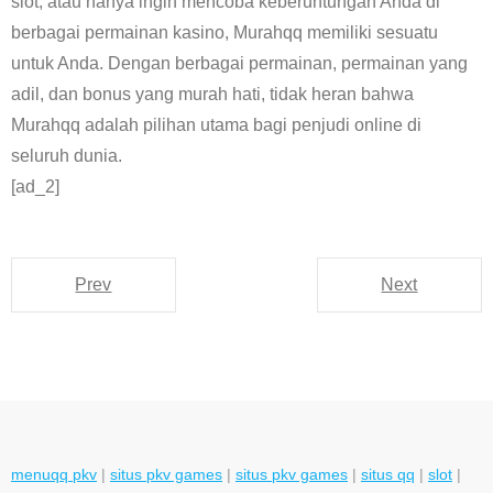
slot, atau hanya ingin mencoba keberuntungan Anda di
berbagai permainan kasino, Murahqq memiliki sesuatu
untuk Anda. Dengan berbagai permainan, permainan yang
adil, dan bonus yang murah hati, tidak heran bahwa
Murahqq adalah pilihan utama bagi penjudi online di
seluruh dunia.
[ad_2]
Prev
Next
menuqq pkv
|
situs pkv games
|
situs pkv games
|
situs qq
|
slot
|