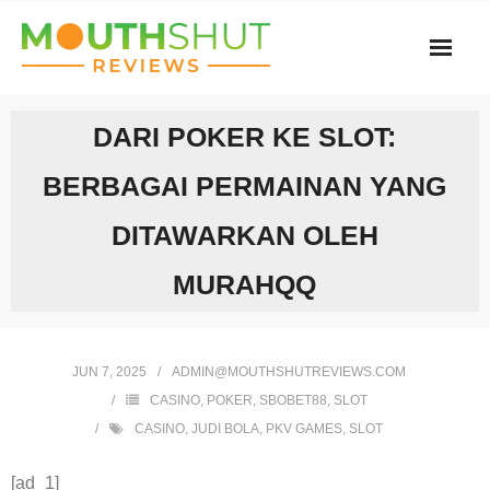
Skip
to
content
DARI POKER KE SLOT:
BERBAGAI PERMAINAN YANG
DITAWARKAN OLEH
MURAHQQ
JUN 7, 2025
ADMIN@MOUTHSHUTREVIEWS.COM
CASINO
,
POKER
,
SBOBET88
,
SLOT
CASINO
,
JUDI BOLA
,
PKV GAMES
,
SLOT
[ad_1]