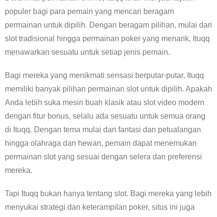
populer bagi para pemain yang mencari beragam
permainan untuk dipilih. Dengan beragam pilihan, mulai dari
slot tradisional hingga permainan poker yang menarik, Ituqq
menawarkan sesuatu untuk setiap jenis pemain.
Bagi mereka yang menikmati sensasi berputar-putar, Ituqq
memiliki banyak pilihan permainan slot untuk dipilih. Apakah
Anda lebih suka mesin buah klasik atau slot video modern
dengan fitur bonus, selalu ada sesuatu untuk semua orang
di Ituqq. Dengan tema mulai dari fantasi dan petualangan
hingga olahraga dan hewan, pemain dapat menemukan
permainan slot yang sesuai dengan selera dan preferensi
mereka.
Tapi Ituqq bukan hanya tentang slot. Bagi mereka yang lebih
menyukai strategi dan keterampilan poker, situs ini juga