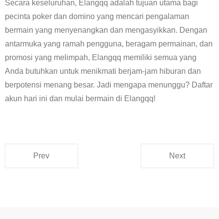
Secara keseluruhan, Elangqq adalah tujuan utama bagi
pecinta poker dan domino yang mencari pengalaman
bermain yang menyenangkan dan mengasyikkan. Dengan
antarmuka yang ramah pengguna, beragam permainan, dan
promosi yang melimpah, Elangqq memiliki semua yang
Anda butuhkan untuk menikmati berjam-jam hiburan dan
berpotensi menang besar. Jadi mengapa menunggu? Daftar
akun hari ini dan mulai bermain di Elangqq!
Prev
Next