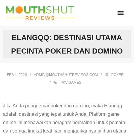
Skip
to
content
ELANGQQ: DESTINASI UTAMA
PECINTA POKER DAN DOMINO
FEB 4, 2026
ADMIN@MOUTHSHUTREVIEWS.COM
POKER
PKV GAMES
Jika Anda penggemar poker dan domino, maka Elangqq
adalah destinasi yang tepat untuk Anda. Platform game
online ini menawarkan beragam permainan untuk pemain
dari semua tingkat keahlian, menjadikannya pilihan utama