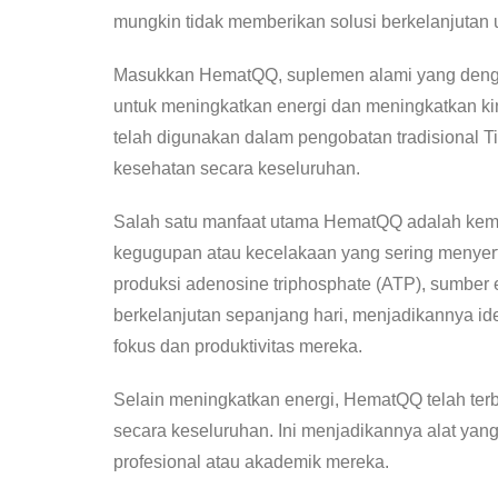
mungkin tidak memberikan solusi berkelanjutan 
Masukkan HematQQ, suplemen alami yang dengan
untuk meningkatkan energi dan meningkatkan ki
telah digunakan dalam pengobatan tradisional T
kesehatan secara keseluruhan.
Salah satu manfaat utama HematQQ adalah kema
kegugupan atau kecelakaan yang sering menyer
produksi adenosine triphosphate (ATP), sumber 
berkelanjutan sepanjang hari, menjadikannya ide
fokus dan produktivitas mereka.
Selain meningkatkan energi, HematQQ telah terbu
secara keseluruhan. Ini menjadikannya alat yan
profesional atau akademik mereka.