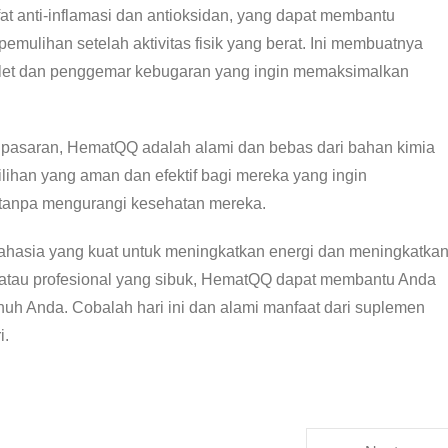
fat anti-inflamasi dan antioksidan, yang dapat membantu
mulihan setelah aktivitas fisik yang berat. Ini membuatnya
atlet dan penggemar kebugaran yang ingin memaksimalkan
i pasaran, HematQQ adalah alami dan bebas dari bahan kimia
ilihan yang aman dan efektif bagi mereka yang ingin
a tanpa mengurangi kesehatan mereka.
ahasia yang kuat untuk meningkatkan energi dan meningkatka
, atau profesional yang sibuk, HematQQ dapat membantu Anda
uh Anda. Cobalah hari ini dan alami manfaat dari suplemen
i.