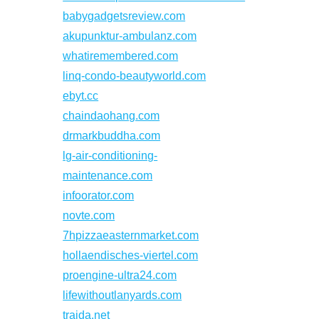
babygadgetsreview.com
akupunktur-ambulanz.com
whatiremembered.com
linq-condo-beautyworld.com
ebyt.cc
chaindaohang.com
drmarkbuddha.com
lg-air-conditioning-
maintenance.com
infoorator.com
novte.com
7hpizzaeasternmarket.com
hollaendisches-viertel.com
proengine-ultra24.com
lifewithoutlanyards.com
traida.net