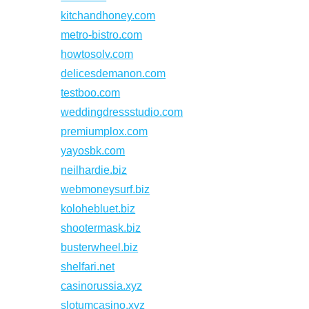
kitchandhoney.com
metro-bistro.com
howtosolv.com
delicesdemanon.com
testboo.com
weddingdressstudio.com
premiumplox.com
yayosbk.com
neilhardie.biz
webmoneysurf.biz
kolohebluet.biz
shootermask.biz
busterwheel.biz
shelfari.net
casinorussia.xyz
slotumcasino.xyz