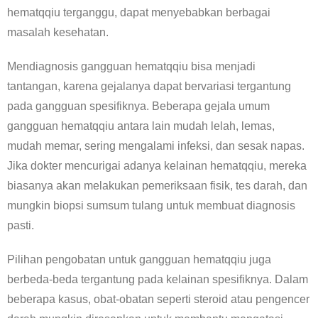
hematqqiu terganggu, dapat menyebabkan berbagai
masalah kesehatan.
Mendiagnosis gangguan hematqqiu bisa menjadi
tantangan, karena gejalanya dapat bervariasi tergantung
pada gangguan spesifiknya. Beberapa gejala umum
gangguan hematqqiu antara lain mudah lelah, lemas,
mudah memar, sering mengalami infeksi, dan sesak napas.
Jika dokter mencurigai adanya kelainan hematqqiu, mereka
biasanya akan melakukan pemeriksaan fisik, tes darah, dan
mungkin biopsi sumsum tulang untuk membuat diagnosis
pasti.
Pilihan pengobatan untuk gangguan hematqqiu juga
berbeda-beda tergantung pada kelainan spesifiknya. Dalam
beberapa kasus, obat-obatan seperti steroid atau pengencer