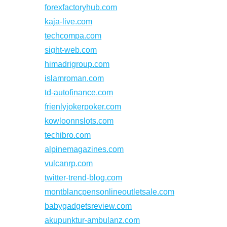
forexfactoryhub.com
kaja-live.com
techcompa.com
sight-web.com
himadrigroup.com
islamroman.com
td-autofinance.com
frienlyjokerpoker.com
kowloonnslots.com
techibro.com
alpinemagazines.com
vulcanrp.com
twitter-trend-blog.com
montblancpensonlineoutletsale.com
babygadgetsreview.com
akupunktur-ambulanz.com