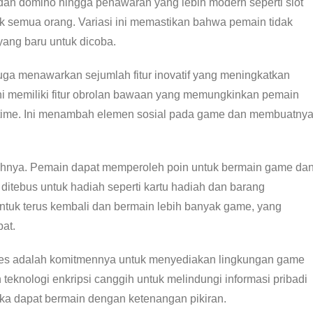
 dan domino hingga penawaran yang lebih modern seperti slot
k semua orang. Variasi ini memastikan bahwa pemain tidak
yang baru untuk dicoba.
ga menawarkan sejumlah fitur inovatif yang meningkatkan
ni memiliki fitur obrolan bawaan yang memungkinkan pemain
l-time. Ini menambah elemen sosial pada game dan membuatny
diahnya. Pemain dapat memperoleh poin untuk bermain game da
itebus untuk hadiah seperti kartu hadiah dan barang
ntuk terus kembali dan bermain lebih banyak game, yang
bat.
ses adalah komitmennya untuk menyediakan lingkungan game
eknologi enkripsi canggih untuk melindungi informasi pribadi
a dapat bermain dengan ketenangan pikiran.