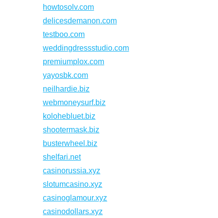
howtosolv.com
delicesdemanon.com
testboo.com
weddingdressstudio.com
premiumplox.com
yayosbk.com
neilhardie.biz
webmoneysurf.biz
kolohebluet.biz
shootermask.biz
busterwheel.biz
shelfari.net
casinorussia.xyz
slotumcasino.xyz
casinoglamour.xyz
casinodollars.xyz