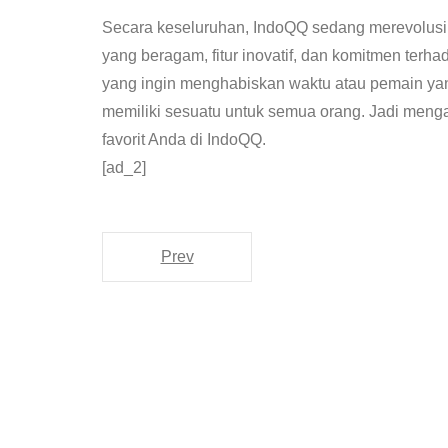
Secara keseluruhan, IndoQQ sedang merevolusi
yang beragam, fitur inovatif, dan komitmen te
yang ingin menghabiskan waktu atau pemain yan
memiliki sesuatu untuk semua orang. Jadi meng
favorit Anda di IndoQQ.
[ad_2]
Prev