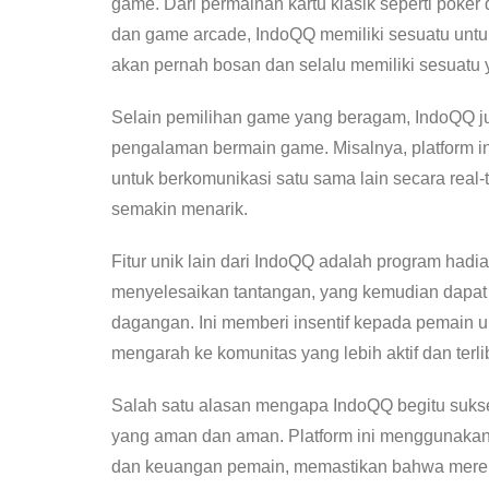
game. Dari permainan kartu klasik seperti poker
dan game arcade, IndoQQ memiliki sesuatu untu
akan pernah bosan dan selalu memiliki sesuatu 
Selain pemilihan game yang beragam, IndoQQ ju
pengalaman bermain game. Misalnya, platform i
untuk berkomunikasi satu sama lain secara rea
semakin menarik.
Fitur unik lain dari IndoQQ adalah program ha
menyelesaikan tantangan, yang kemudian dapat d
dagangan. Ini memberi insentif kepada pemain u
mengarah ke komunitas yang lebih aktif dan terli
Salah satu alasan mengapa IndoQQ begitu suk
yang aman dan aman. Platform ini menggunakan t
dan keuangan pemain, memastikan bahwa merek