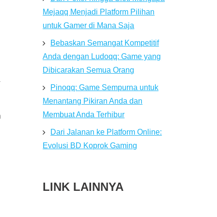
Mejaqq Menjadi Platform Pilihan
untuk Gamer di Mana Saja
Bebaskan Semangat Kompetitif
Anda dengan Ludoqq: Game yang
Dibicarakan Semua Orang
a
Pinoqq: Game Sempurna untuk
Menantang Pikiran Anda dan
Membuat Anda Terhibur
n
Dari Jalanan ke Platform Online:
Evolusi BD Koprok Gaming
LINK LAINNYA