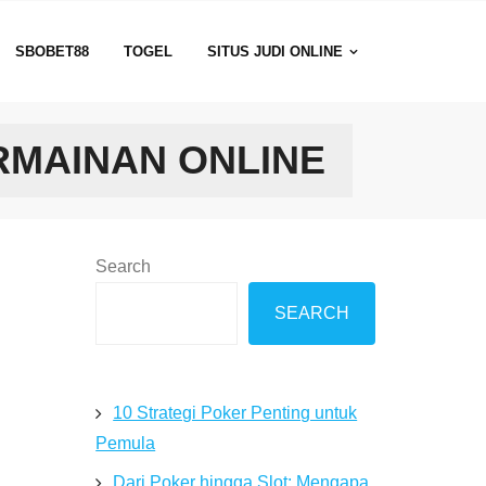
SBOBET88
TOGEL
SITUS JUDI ONLINE
RMAINAN ONLINE
Search
SEARCH
10 Strategi Poker Penting untuk
Pemula
Dari Poker hingga Slot: Mengapa