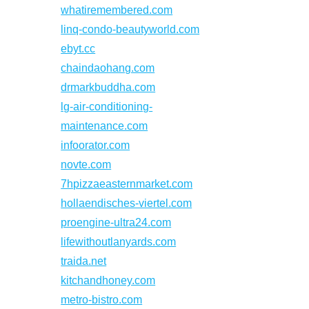
whatiremembered.com
linq-condo-beautyworld.com
ebyt.cc
chaindaohang.com
drmarkbuddha.com
lg-air-conditioning-
maintenance.com
infoorator.com
novte.com
7hpizzaeasternmarket.com
hollaendisches-viertel.com
proengine-ultra24.com
lifewithoutlanyards.com
traida.net
kitchandhoney.com
metro-bistro.com