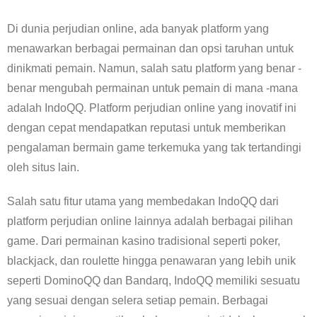
Di dunia perjudian online, ada banyak platform yang
menawarkan berbagai permainan dan opsi taruhan untuk
dinikmati pemain. Namun, salah satu platform yang benar -
benar mengubah permainan untuk pemain di mana -mana
adalah IndoQQ. Platform perjudian online yang inovatif ini
dengan cepat mendapatkan reputasi untuk memberikan
pengalaman bermain game terkemuka yang tak tertandingi
oleh situs lain.
Salah satu fitur utama yang membedakan IndoQQ dari
platform perjudian online lainnya adalah berbagai pilihan
game. Dari permainan kasino tradisional seperti poker,
blackjack, dan roulette hingga penawaran yang lebih unik
seperti DominoQQ dan Bandarq, IndoQQ memiliki sesuatu
yang sesuai dengan selera setiap pemain. Berbagai