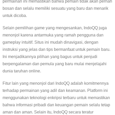
permainan ini memastikan bahwa pemain tidak akan pernah
bosan dan selalu memiliki sesuatu yang baru dan menarik
untuk dicoba.
Selain pemilihan game yang mengesankan, IndoQQ juga
menonjol karena antarmuka yang ramah pengguna dan
gameplay intuitif. Situs ini mudah dinavigasi, dengan
instruksi yang jelas dan tips bermanfaat untuk pemain baru.
Ini menjadikannya pilihan yang bagus untuk penjudi
berpengalaman dan pemula yang baru mulai menjelajahi
dunia taruhan online.
Fitur lain yang menonjol dari IndoQQ adalah komitmennya
terhadap permainan yang adil dan keamanan. Platform ini
menggunakan teknologi enkripsi terbaru untuk memastikan
bahwa informasi pribadi dan keuangan pemain selalu tetap
aman dan aman. Selain itu, IndoQQ secara teratur