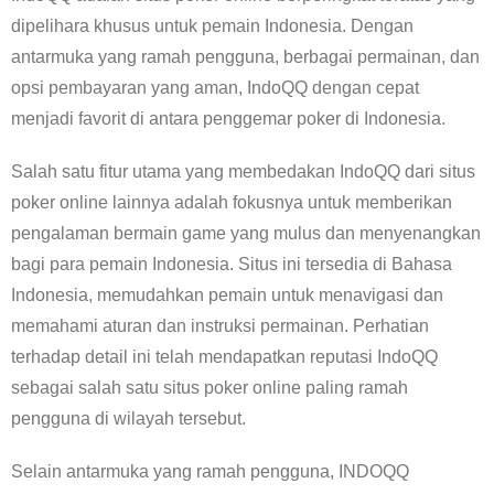
dipelihara khusus untuk pemain Indonesia. Dengan
antarmuka yang ramah pengguna, berbagai permainan, dan
opsi pembayaran yang aman, IndoQQ dengan cepat
menjadi favorit di antara penggemar poker di Indonesia.
Salah satu fitur utama yang membedakan IndoQQ dari situs
poker online lainnya adalah fokusnya untuk memberikan
pengalaman bermain game yang mulus dan menyenangkan
bagi para pemain Indonesia. Situs ini tersedia di Bahasa
Indonesia, memudahkan pemain untuk menavigasi dan
memahami aturan dan instruksi permainan. Perhatian
terhadap detail ini telah mendapatkan reputasi IndoQQ
sebagai salah satu situs poker online paling ramah
pengguna di wilayah tersebut.
Selain antarmuka yang ramah pengguna, INDOQQ