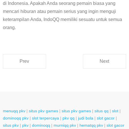
di Indonesia. Apakah Anda seorang pemain biasa yang
mencari hiburan atau pemain serius yang ingin menguji
keterampilan Anda, IndoQQ memiliki sesuatu untuk semua
orang.
Prev
Next
menuqq pkv
|
situs pkv games
|
situs pkv games
|
situs qq
|
slot
|
dominoqq pkv
|
slot terpercaya
|
pkv qq
|
judi bola
|
slot gacor
|
situs pkv
|
pkv
|
dominoqq
|
murniqq pkv
|
hematqq pkv
|
slot gacor