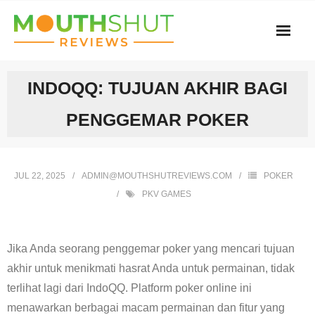
Skip
to
content
INDOQQ: TUJUAN AKHIR BAGI
PENGGEMAR POKER
JUL 22, 2025
ADMIN@MOUTHSHUTREVIEWS.COM
POKER
PKV GAMES
Jika Anda seorang penggemar poker yang mencari tujuan
akhir untuk menikmati hasrat Anda untuk permainan, tidak
terlihat lagi dari IndoQQ. Platform poker online ini
menawarkan berbagai macam permainan dan fitur yang