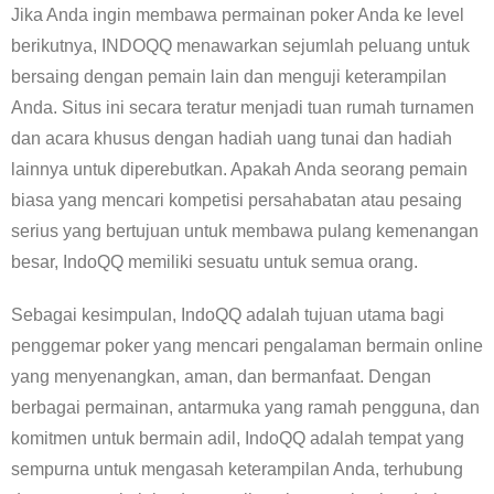
Jika Anda ingin membawa permainan poker Anda ke level
berikutnya, INDOQQ menawarkan sejumlah peluang untuk
bersaing dengan pemain lain dan menguji keterampilan
Anda. Situs ini secara teratur menjadi tuan rumah turnamen
dan acara khusus dengan hadiah uang tunai dan hadiah
lainnya untuk diperebutkan. Apakah Anda seorang pemain
biasa yang mencari kompetisi persahabatan atau pesaing
serius yang bertujuan untuk membawa pulang kemenangan
besar, IndoQQ memiliki sesuatu untuk semua orang.
Sebagai kesimpulan, IndoQQ adalah tujuan utama bagi
penggemar poker yang mencari pengalaman bermain online
yang menyenangkan, aman, dan bermanfaat. Dengan
berbagai permainan, antarmuka yang ramah pengguna, dan
komitmen untuk bermain adil, IndoQQ adalah tempat yang
sempurna untuk mengasah keterampilan Anda, terhubung